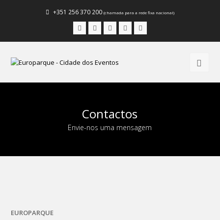
+351 256 370 200
(chamada para a rede fixa nacional)
Facebook
Instagram
LinkedIn
Youtube
Email
Contactos
Envie-nos uma mensagem
EUROPARQUE