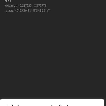
GPS
décimal: 40.927525, -8.575778
graus: 40°55’39.1″N 8°34’32.8″W