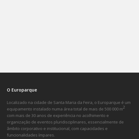
O Europarque
Localizado na cidade de Santa Maria da Feira, o Europarque é um
2
equipamento instalado numa área total de mais de 500 000 m
com mais de 30 anos de experiência no acolhimento e
organização de eventos pluridisciplinares, essencialmente de
âmbito corporativo e institucional, com capacidades e
funcionalidades ímpares.