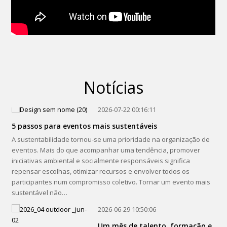
Auditório. E…
2026-01-05 11:04:12
Ano Novo, Vida Nova com o
Europarque como banda sonora
Janeiro é o mês das resoluções, dos novos objetivos e das
esperanças renovadas para o novo ano. Afinal de contas, “Ano
Notícias
Novo, vida nova”. Se assim é, porque não sentenciar as novas
promessas com uma visita à Cidade dos Eventos?…
2026-07-22 00:16:11
5 passos para eventos mais sustentáveis
A sustentabilidade tornou-se uma prioridade na organização de
eventos. Mais do que acompanhar uma tendência, promover
iniciativas ambiental e socialmente responsáveis significa
repensar escolhas, otimizar recursos e envolver todos os
participantes num compromisso coletivo. Tornar um evento mais
sustentável não…
2026-06-29 10:50:06
Um mês de talento, formação e