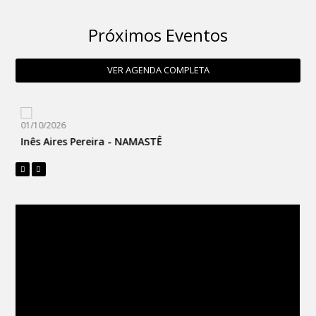
Próximos Eventos
VER AGENDA COMPLETA
04/10/2026
Cinderela
2026-01-23 16:25:23
Bilhete Duplo para o espetáculo
"Criando Bagagem"
Os humoristas Whindersson Nunes e Robson Sousa estão a
caminho do Europarque! Dia 1 de fevereiro, a tour “Criando
Bagagem” faz escala em Santa Maria da Feira com dois grandes
nomes da comédia brasileira a desembarcarem no Grande