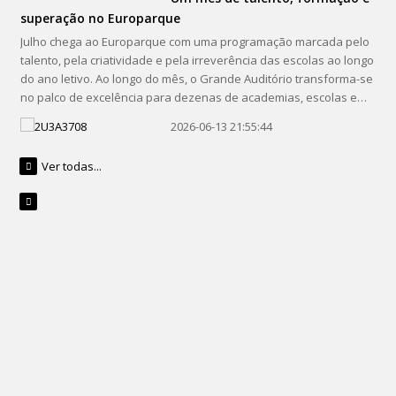
superação no Europarque
Julho chega ao Europarque com uma programação marcada pelo
talento, pela criatividade e pela irreverência das escolas ao longo
do ano letivo. Ao longo do mês, o Grande Auditório transforma-se
no palco de excelência para dezenas de academias, escolas e…
2026-06-13 21:55:44
Eventos para toda a Família: Como criar experiências
Ver todas...
que unem gerações
Num mundo tão corrido e cheio de distrações, o tempo em família
é cada vez mais valorizado, por isso, os eventos assumem um
papel fundamental na criação de momentos de partilha e
convívio entre diferentes gerações. No entanto, desenvolver
um…
2026-05-29 10:38:26
Junho no Europarque: um mês
de grandes encontros na Cidade dos Eventos
Com o verão à porta, o Europarque volta a ser palco dos grandes
encontros que caracterizam a estação do ano mais vibrante. Da