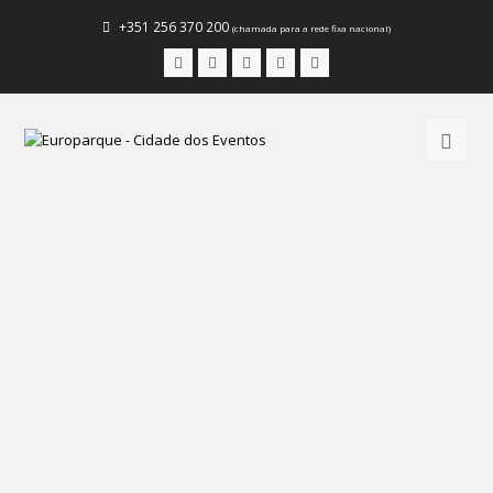
+351 256 370 200
(chamada para a rede fixa nacional)
Facebook
Instagram
LinkedIn
Youtube
Email