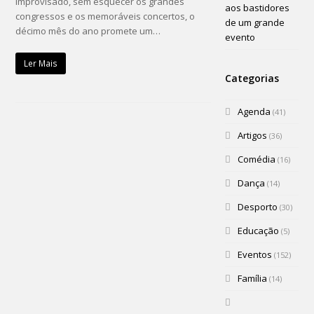
improvisado, sem esquecer os grandes
aos bastidores
congressos e os memoráveis concertos, o
de um grande
décimo mês do ano promete um…
evento
Ler Mais
Categorias
Agenda
(41)
Artigos
(36)
Comédia
(16)
Dança
(14)
Desporto
(30)
Educação
(5)
Eventos
(152)
Família
(14)