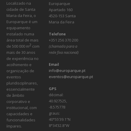
Localizado na
Europarque
cidade de Santa
Apartado 160
Maria da Feira, o
4520-153 Santa
Europarque é um
Maria da Feira
equipamento
instalado numa
Telefone
área total de mais
+351 256 370 200
2
de 500 000 m
com
(chamada para a
mais de 30 anos
rede fixa nacional)
de experiência no
Email
acolhimento e
info@europarque.pt
organização de
eventos@europarque.pt
eventos
pluridisciplinares,
GPS
essencialmente
décimal:
de âmbito
40.927525,
corporativo e
-8.575778
institucional, com
graus:
capacidades e
40°55’39.1″N
funcionalidades
8°34’32.8″W
ímpares.