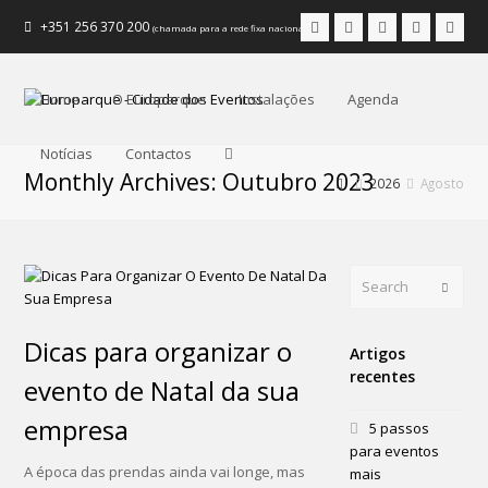
Facebook
Instagram
LinkedIn
Youtube
Emai
+351 256 370 200
(chamada para a rede fixa nacional)
Home
O Europarque
Instalações
Agenda
Notícias
Contactos
Monthly Archives: Outubro 2023
2026
Agosto
Search
Submi
Dicas para organizar o
Artigos
recentes
evento de Natal da sua
empresa
5 passos
para eventos
A época das prendas ainda vai longe, mas
mais