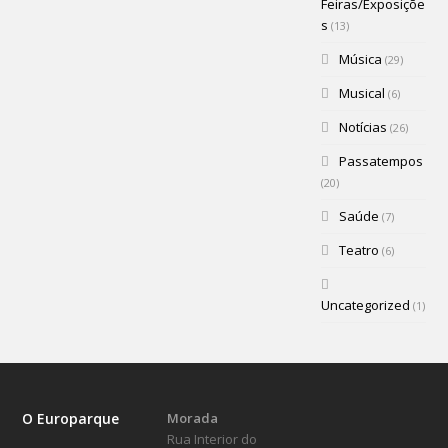
Feiras/Exposiçõe
s
(13)
Música
(29)
Musical
(6)
Notícias
(26)
Passatempos
(20)
Saúde
(7)
Teatro
(6)
Uncategorized
(1)
O Europarque
Morada
Rua Interior do