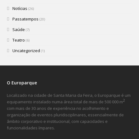
Notícias
(26)
Passatempos
(20)
Saúde
(7)
Teatro
(6)
Uncategorized
(1)
O Europarque
Localizado na cidade de Santa Maria da Feira, o Europarque é um
2
equipamento instalado numa área total de mais de 500 000 m
com mais de 30 anos de experiência no acolhimento e
organização de eventos pluridisciplinares, essencialmente de
âmbito corporativo e institucional, com capacidades e
funcionalidades ímpares.