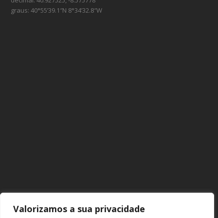
décimal: 40.927525, -8.575778
graus: 40°55’39.1″N 8°34’32.8″W
Valorizamos a sua privacidade