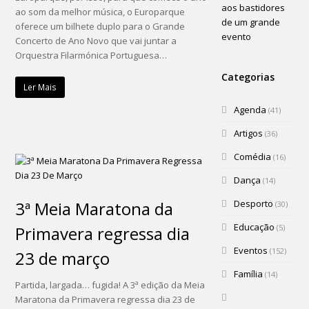
aos bastidores
ao som da melhor música, o Europarque
de um grande
oferece um bilhete duplo para o Grande
evento
Concerto de Ano Novo que vai juntar a
Orquestra Filarmónica Portuguesa…
Categorias
Ler Mais
Agenda
(41)
Artigos
(36)
Comédia
(16)
Dança
(14)
3ª Meia Maratona da
Desporto
(30)
Educação
Primavera regressa dia
(5)
Eventos
(152)
23 de março
Família
(14)
Partida, largada… fugida! A 3ª edição da Meia
Maratona da Primavera regressa dia 23 de