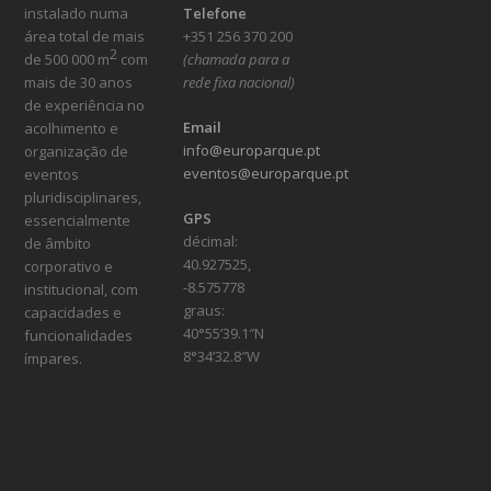
instalado numa
Telefone
área total de mais
+351 256 370 200
2
de 500 000 m
com
(chamada para a
mais de 30 anos
rede fixa nacional)
de experiência no
Email
acolhimento e
info@europarque.pt
organização de
eventos@europarque.pt
eventos
pluridisciplinares,
GPS
essencialmente
décimal:
de âmbito
40.927525,
corporativo e
-8.575778
institucional, com
graus:
capacidades e
40°55’39.1″N
funcionalidades
8°34’32.8″W
ímpares.