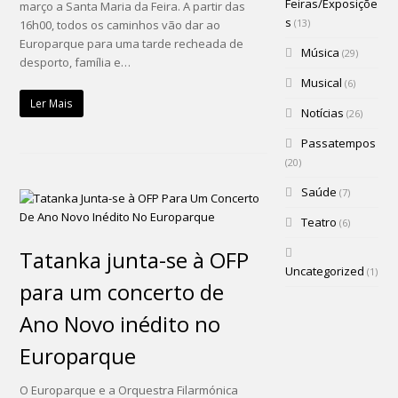
Feiras/Exposiçõe
março a Santa Maria da Feira. A partir das
s
(13)
16h00, todos os caminhos vão dar ao
Europarque para uma tarde recheada de
Música
(29)
desporto, família e…
Musical
(6)
Ler Mais
Notícias
(26)
Passatempos
(20)
Saúde
(7)
Teatro
(6)
Tatanka junta-se à OFP
Uncategorized
(1)
para um concerto de
Ano Novo inédito no
Europarque
O Europarque e a Orquestra Filarmónica