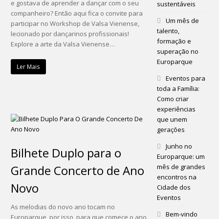
e gostava de aprender a dançar com o seu
sustentáveis
companheiro? Então aqui fica o convite para
Um mês de
participar no Workshop de Valsa Vienense,
talento,
lecionado por dançarinos profissionais!
formação e
Explore a arte da Valsa Vienense…
superação no
Europarque
Ler Mais
Eventos para
toda a Família:
Como criar
experiências
que unem
gerações
Junho no
Bilhete Duplo para o
Europarque: um
Grande Concerto de Ano
mês de grandes
encontros na
Novo
Cidade dos
Eventos
As melodias do novo ano tocam no
Bem-vindo
Europarque, por isso, para que comece o ano