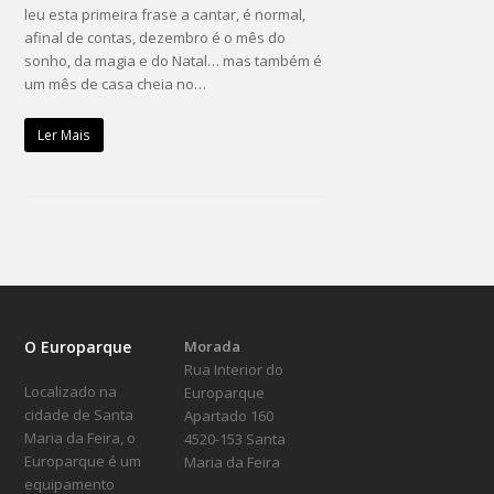
leu esta primeira frase a cantar, é normal,
afinal de contas, dezembro é o mês do
sonho, da magia e do Natal… mas também é
um mês de casa cheia no…
Ler Mais
O Europarque
Morada
Rua Interior do
Localizado na
Europarque
cidade de Santa
Apartado 160
Maria da Feira, o
4520-153 Santa
Europarque é um
Maria da Feira
equipamento