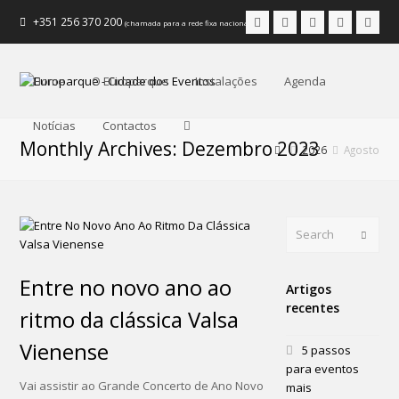
Facebook
Instagram
LinkedIn
Youtube
Emai
+351 256 370 200
(chamada para a rede fixa nacional)
Home
O Europarque
Instalações
Agenda
Notícias
Contactos
Monthly Archives: Dezembro 2023
2026
Agosto
Search
Submi
Entre no novo ano ao
Artigos
recentes
ritmo da clássica Valsa
Vienense
5 passos
para eventos
Vai assistir ao Grande Concerto de Ano Novo
mais