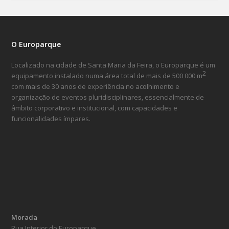
O Europarque
Localizado na cidade de Santa Maria da Feira, o Europarque é um
2
equipamento instalado numa área total de mais de 500 000 m
com mais de 30 anos de experiência no acolhimento e
organização de eventos pluridisciplinares, essencialmente de
âmbito corporativo e institucional, com capacidades e
funcionalidades ímpares.
Morada
Rua Interior do Europarque