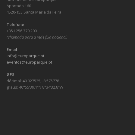
Apartado 160
4520-153 Santa Maria da Feira
Telefone
+351 256 370 200
(chamada para a rede fixa nacional)
Email
info@europarque.pt
eventos@europarque.pt
GPS
décimal: 40.927525, -8.575778
graus: 40°55’39.1″N 8°34’32.8″W