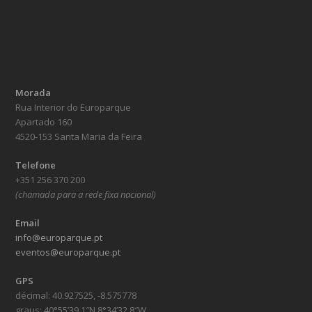
Morada
Rua Interior do Europarque
Apartado 160
4520-153 Santa Maria da Feira
Telefone
+351 256 370 200
(chamada para a rede fixa nacional)
Email
info@europarque.pt
eventos@europarque.pt
GPS
décimal: 40.927525, -8.575778
graus: 40°55’39.1″N 8°34’32.8″W