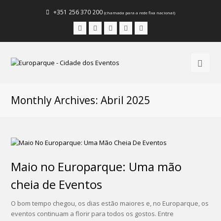
+351 256 370 200
(chamada para a rede fixa nacional)
Facebook
Instagram
LinkedIn
Youtube
Email
Monthly Archives: Abril 2025
Maio no Europarque: Uma mão
cheia de Eventos
O bom tempo chegou, os dias estão maiores e, no Europarque, os
eventos continuam a florir para todos os gostos. Entre