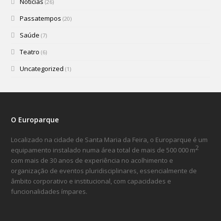
Notícias
(26)
Passatempos
(20)
Saúde
(7)
Teatro
(6)
Uncategorized
(1)
O Europarque
Localizado na cidade de Santa Maria da Feira, o Europarque é um
2
equipamento instalado numa área total de mais de 500 000 m
com mais de 30 anos de experiência no acolhimento e
organização de eventos pluridisciplinares, essencialmente de
âmbito corporativo e institucional, com capacidades e
funcionalidades ímpares.