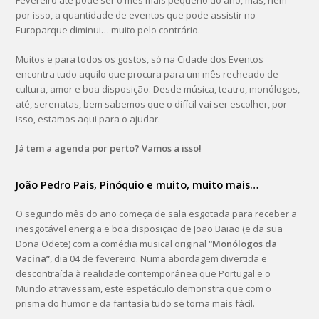
Fevereiro até pode ser o mês mais pequeno do ano, mas, nem
por isso, a quantidade de eventos que pode assistir no
Europarque diminui… muito pelo contrário.
Muitos e para todos os gostos, só na Cidade dos Eventos
encontra tudo aquilo que procura para um mês recheado de
cultura, amor e boa disposição. Desde música, teatro, monólogos,
até, serenatas, bem sabemos que o difícil vai ser escolher, por
isso, estamos aqui para o ajudar.
Já tem a agenda por perto? Vamos a isso!
João Pedro Pais, Pinóquio e muito, muito mais…
O segundo mês do ano começa de sala esgotada para receber a
inesgotável energia e boa disposição de João Baião (e da sua
Dona Odete) com a comédia musical original
“Monólogos da
Vacina”
, dia 04 de fevereiro. Numa abordagem divertida e
descontraída à realidade contemporânea que Portugal e o
Mundo atravessam, este espetáculo demonstra que com o
prisma do humor e da fantasia tudo se torna mais fácil.