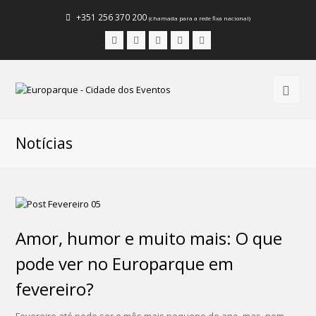
+351 256 370 200
(chamada para a rede fixa nacional)
Facebook
Instagram
LinkedIn
Youtube
Email
Notícias
Amor, humor e muito mais: O que
pode ver no Europarque em
fevereiro?