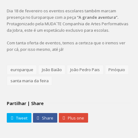
Dia 18 de fevereiro os eventos escolares também marcam
presença no Europarque com a peça
“A grande aventura”.
Protagonizado pela MUDA`TE Companhia de Artes Performativas
da Jobra, este é um espetáculo exclusivo para escolas.
Com tanta oferta de eventos, temos a certeza que o iremos ver
por cá, por isso mesmo, até já!
europarque
João Baião
João Pedro Pais
Pinóquio
santa maria da feira
Partilhar | Share
Tweet
Share
Plus one