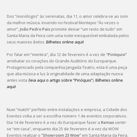
Dos “monólogos” às serenatas, dia 11, o amor celebra-se ao som
da melhor música. Inserido no Festival Montepio “Às vezes o
amor”,
João Pedro Pais
promete deixar “um resto de tudo” em
Santa Maria da Feira com uma noite inesquecível embalada pelos
seus maiores êxitos.
Bilhetes online aqui!
Por falar em “mentira”, dia 12 de fevereiro é a vez de “
Pinóquio”
arrebatar os corações do Grande Auditório do Europarque.
Protagonizado pela companhia Jangada Teatro, esta é uma peça
que alia música e luz à originalidade de uma adaptação nunca
antes vista (
leia aqui o artigo sobre “Pinóquio”
).
Bilhetes online
aqui!
Num “match” perfeito entre instalações e empresa, a Cidade dos
Eventos volta a ser a escolha número 1 de eventos corporativos.
Dia 14 de fevereiro é a vez do Europarque fazer a
Remax
sentir-
se “em casa”, enquanto dia 25 de fevereiro é a vez da WOW
Eventos realizar o
“Showroom 23 Wow”
em Santa Maria da Feira.