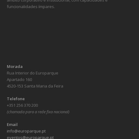
âmbito corporativo e institucional, com capacidades e
funcionalidades ímpares.
Morada
Rua Interior do Europarque
Apartado 160
4520-153 Santa Maria da Feira
Telefone
+351 256 370 200
(chamada para a rede fixa nacional)
Email
info@europarque.pt
eventos@europarque.pt