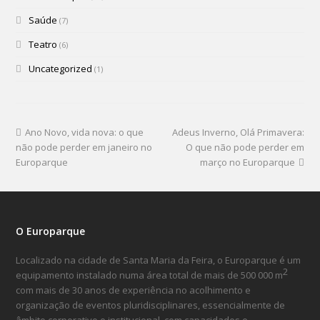
Saúde
(7)
Teatro
(6)
Uncategorized
(1)
Ano Novo, vida nova: o que
Adeus Inverno, Olá Primavera:
não pode perder em janeiro no
O que não pode perder em
Europarque
março no Europarque
O Europarque
Localizado na cidade de Santa Maria da Feira, o Europarque é um
2
equipamento instalado numa área total de mais de 500 000 m
com mais de 30 anos de experiência no acolhimento e
organização de eventos pluridisciplinares, essencialmente de