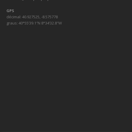
GPS
décimal: 40.927525, -8.575778
graus: 40°55’39.1″N 8°34’32.8″W