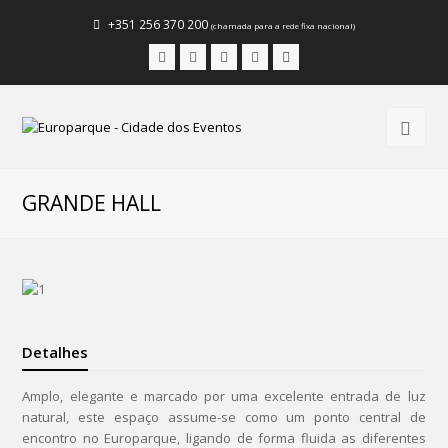
+351 256 370 200
(chamada para a rede fixa nacional)
Facebook
Instagram
LinkedIn
Youtube
Email
GRANDE HALL
Detalhes
Amplo, elegante e marcado por uma excelente entrada de luz
natural, este espaço assume-se como um ponto central de
encontro no Europarque, ligando de forma fluida as diferentes