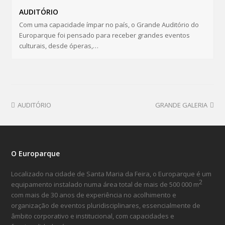
AUDITÓRIO
Com uma capacidade ímpar no país, o Grande Auditório do
Europarque foi pensado para receber grandes eventos
culturais, desde óperas,…
AUDITÓRIO
GRANDE GALERIA
O Europarque
Localizado na cidade de Santa Maria da Feira, o Europarque é um
2
equipamento instalado numa área total de mais de 500 000 m
com mais de 30 anos de experiência no acolhimento e
organização de eventos pluridisciplinares, essencialmente de
âmbito corporativo e institucional, com capacidades e