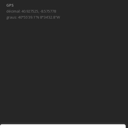
GPS
décimal: 40.927525, -8.575778
graus: 40°55’39.1″N 8°34’32.8″W