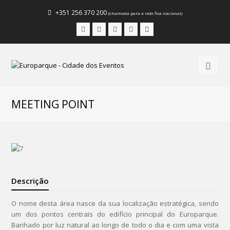
+351 256 370 200
(chamada para a rede fixa nacional)
Facebook
Instagram
LinkedIn
Youtube
Email
MEETING POINT
Descrição
O nome desta área nasce da sua localização estratégica, sendo
um dos pontos centrais do edifício principal do Europarque.
Banhado por luz natural ao longo de todo o dia e com uma vista