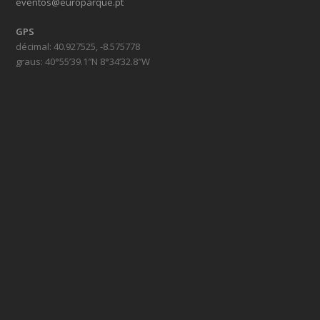
eventos@europarque.pt
GPS
décimal: 40.927525, -8.575778
graus: 40°55’39.1″N 8°34’32.8″W