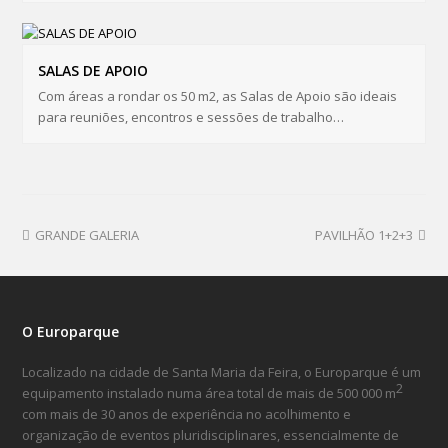
SALAS DE APOIO
Com áreas a rondar os 50 m2, as Salas de Apoio são ideais
para reuniões, encontros e sessões de trabalho…
GRANDE GALERIA
PAVILHÃO 1+2+3
O Europarque
Localizado na cidade de Santa Maria da Feira, o Europarque é um
2
equipamento instalado numa área total de mais de 500 000 m
com mais de 30 anos de experiência no acolhimento e
organização de eventos pluridisciplinares, essencialmente de