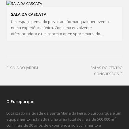
SALA DA CASCATA
Um espaço pensado para transformar qualquer evento
numa experiência única. Com uma envolvente
diferenciadora e um conceito open space marcado…
SALA DO JARDIM
SALAS DO CENTRO
CONGRESSOS
O Europarque
Localizado na cidade de Santa Maria da Feira, o Europarque é um
2
equipamento instalado numa área total de mais de 500 000 m
com mais de 30 anos de experiência no acolhimento e