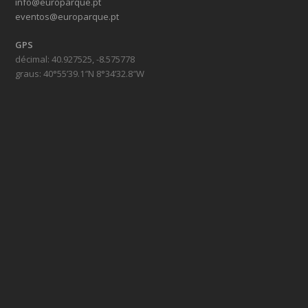
info@europarque.pt
eventos@europarque.pt
GPS
décimal: 40.927525, -8.575778
graus: 40°55’39.1″N 8°34’32.8″W