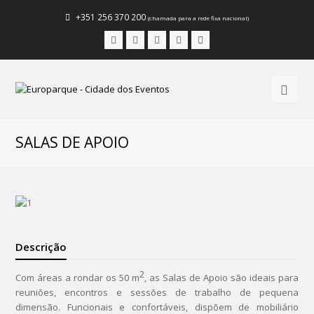
+351 256 370 200
(chamada para a rede fixa nacional)
Facebook
Instagram
LinkedIn
Youtube
Email
SALAS DE APOIO
Descrição
2
Com áreas a rondar os 50 m
, as Salas de Apoio são ideais para
reuniões, encontros e sessões de trabalho de pequena
dimensão. Funcionais e confortáveis, dispõem de mobiliário