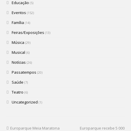
Educação
(5)
Eventos
(152)
Família
(14)
Feiras/Exposições
(13)
Música
(29)
Musical
(6)
Notícias
(26)
Passatempos
(20)
Saúde
(7)
Teatro
(6)
Uncategorized
(1)
Europarque Meia Maratona
Europarque recebe 5 000