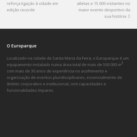
reforça ligação à cidade em
atletas e 15 000 visitantes no
edição recorde
maior evento desportivo da
sua história
O Europarque
Localizado na cidade de Santa Maria da Feira, o Europarque é um
2
equipamento instalado numa área total de mais de 500 000 m
com mais de 30 anos de experiência no acolhimento e
organização de eventos pluridisciplinares, essencialmente de
âmbito corporativo e institucional, com capacidades e
funcionalidades ímpares.