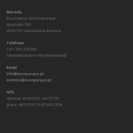
Morada
Rua Interior do Europarque
Apartado 160
4520-153 Santa Maria da Feira
Telefone
+351 256 370 200
(chamada para a rede fixa nacional)
Email
info@europarque.pt
eventos@europarque.pt
GPS
décimal: 40.927525, -8.575778
graus: 40°55’39.1″N 8°34’32.8″W