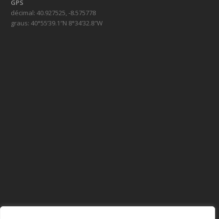
GPS
décimal: 40.927525, -8.575778
graus: 40°55’39.1″N 8°34’32.8″W