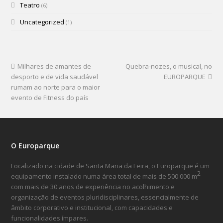
Teatro
(6)
Uncategorized
(1)
Milhares de amantes de
Quebra-nozes, o musical, no
desporto e de vida saudável
EUROPARQUE
rumam ao norte para o maior
evento de Fitness do país
O Europarque
Localizado na cidade de Santa Maria da Feira, o Europarque é um
2
equipamento instalado numa área total de mais de 500 000 m
com mais de 30 anos de experiência no acolhimento e
organização de eventos pluridisciplinares, essencialmente de
âmbito corporativo e institucional, com capacidades e
funcionalidades ímpares.