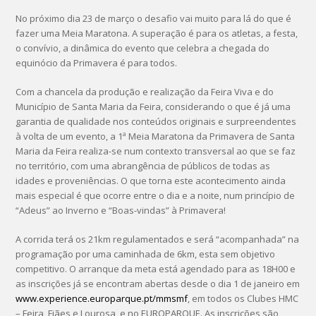
No próximo dia 23 de março o desafio vai muito para lá do que é
fazer uma Meia Maratona. A superação é para os atletas, a festa,
o convívio, a dinâmica do evento que celebra a chegada do
equinócio da Primavera é para todos.
Com a chancela da produção e realização da Feira Viva e do
Município de Santa Maria da Feira, considerando o que é já uma
garantia de qualidade nos conteúdos originais e surpreendentes
à volta de um evento, a 1ª Meia Maratona da Primavera de Santa
Maria da Feira realiza-se num contexto transversal ao que se faz
no território, com uma abrangência de públicos de todas as
idades e proveniências. O que torna este acontecimento ainda
mais especial é que ocorre entre o dia e a noite, num princípio de
“Adeus” ao Inverno e “Boas-vindas” à Primavera!
A corrida terá os 21km regulamentados e será “acompanhada” na
programação por uma caminhada de 6km, esta sem objetivo
competitivo. O arranque da meta está agendado para as 18H00 e
as inscrições já se encontram abertas desde o dia 1 de janeiro em
www.experience.europarque.pt/mmsmf
, em todos os Clubes HMC
– Feira, Fiães e Lourosa, e no EUROPARQUE. As inscrições são