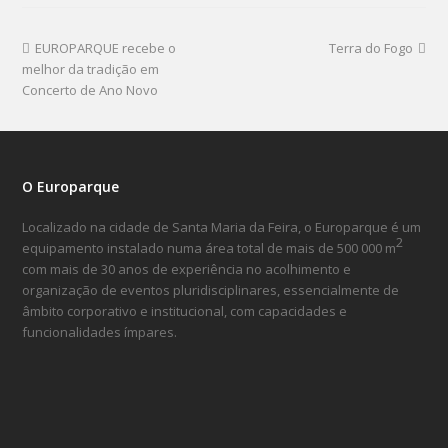
EUROPARQUE recebe o
Terra do Fogo
melhor da tradição em
Concerto de Ano Novo
O Europarque
Localizado na cidade de Santa Maria da Feira, o Europarque é um
2
equipamento instalado numa área total de mais de 500 000 m
com mais de 30 anos de experiência no acolhimento e
organização de eventos pluridisciplinares, essencialmente de
âmbito corporativo e institucional, com capacidades e
funcionalidades ímpares.