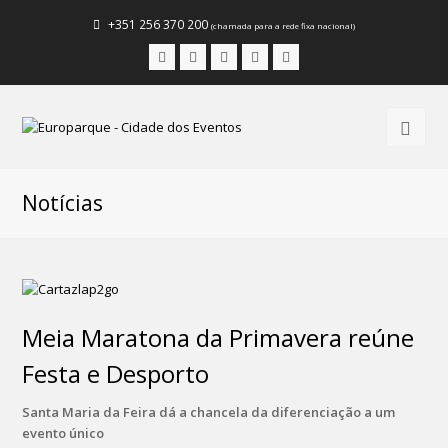
+351 256 370 200
(chamada para a rede fixa nacional)
Facebook
Instagram
LinkedIn
Youtube
Email
Notícias
Meia Maratona da Primavera reúne
Festa e Desporto
Santa Maria da Feira dá a chancela da diferenciação a um
evento único