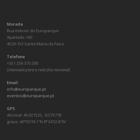
Morada
Rua Interior do Europarque
Apartado 160
4520-153 Santa Maria da Feira
Telefone
+351 256 370 200
(chamada para a rede fixa nacional)
Email
info@europarque.pt
eventos@europarque.pt
GPS
décimal: 40.927525, -8.575778
graus: 40°55’39.1″N 8°34’32.8″W