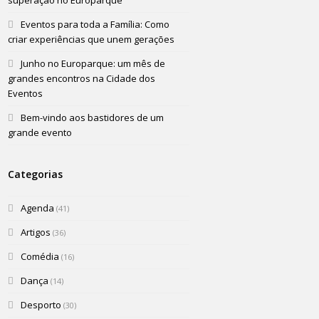
superação no Europarque
Eventos para toda a Família: Como
criar experiências que unem gerações
Junho no Europarque: um mês de
grandes encontros na Cidade dos
Eventos
Bem-vindo aos bastidores de um
grande evento
Categorias
Agenda
(41)
Artigos
(36)
Comédia
(16)
Dança
(14)
Desporto
(30)