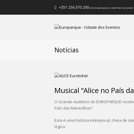
+351 256 370 200
(chamada para a rede fixa nacional)
Notícias
Musical “Alice no País
O Grande Auditório do EUROPARQUE recebe no
País das Maravilhas”.
Esta é uma história intemporal, cheia de si
lógica.