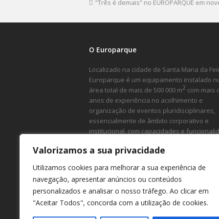
“Três é demais” no EUROPARQUE em no
O Europarque
Localizado na cidade de Santa Maria da Feir
Europarque é um equipamento instalado 
2
área total de mais de 500 000 m
com mais 
anos de experiência no acolhimento e
organização de eventos pluridisciplinares,
essencialmente de âmbito corporativo e
institucional, com capacidades e funcional
ímpares.
Valorizamos a sua privacidade
Utilizamos cookies para melhorar a sua experiência de
navegação, apresentar anúncios ou conteúdos
personalizados e analisar o nosso tráfego. Ao clicar em
"Aceitar Todos", concorda com a utilização de cookies.