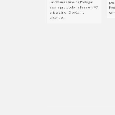
LandMania Clube de Portugal
pes
assina protocolo na Feira em 70º
Pre
aniversário O próximo
se
encontro…