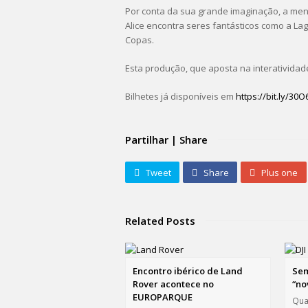
Por conta da sua grande imaginação, a men
Alice encontra seres fantásticos como a La
Copas.
Esta produção, que aposta na interatividad
Bilhetes já disponíveis em
https://bit.ly/30
Partilhar | Share
Tweet
Share
Plus one
Related Posts
Encontro ibérico de Land
Sem
Rover acontece no
“no
EUROPARQUE
Qua