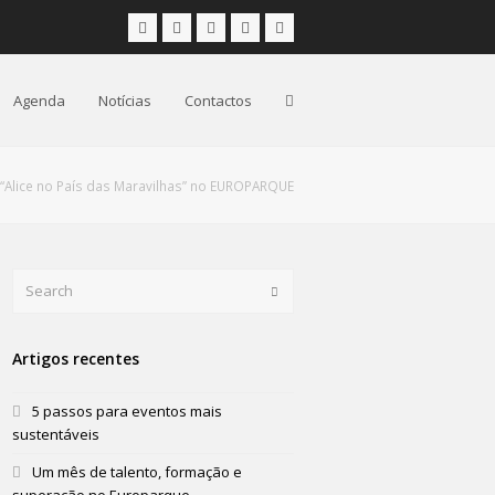
Facebook
Instagram
LinkedIn
Youtube
Email
Agenda
Notícias
Contactos
 “Alice no País das Maravilhas” no EUROPARQUE
Search
Submit
Artigos recentes
5 passos para eventos mais
sustentáveis
Um mês de talento, formação e