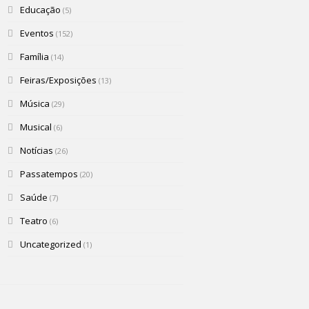
Educação
(5)
Eventos
(152)
Família
(14)
Feiras/Exposições
(13)
Música
(29)
Musical
(6)
Notícias
(26)
Passatempos
(20)
Saúde
(7)
Teatro
(6)
Uncategorized
(1)