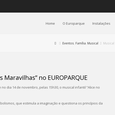
Home
O Europarque
Instalações
Eventos
,
Família
,
Musical
Musical
 das Maravilhas” no EUROPARQUE
 dia 14 de novembro, pelas 15h30, o musical infantil “Alice no
mbolismos, que estimula a imaginação e questiona os princípios da