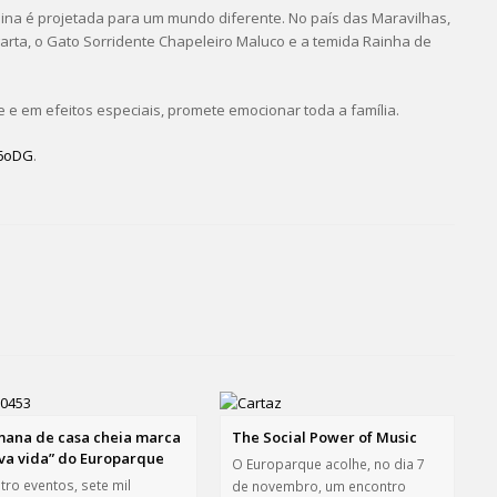
ina é projetada para um mundo diferente. No país das Maravilhas,
garta, o Gato Sorridente Chapeleiro Maluco e a temida Rainha de
e e em efeitos especiais, promete emocionar toda a família.
O6oDG
.
ana de casa cheia marca
The Social Power of Music
va vida” do Europarque
O Europarque acolhe, no dia 7
tro eventos, sete mil
de novembro, um encontro