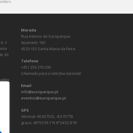
vembro
Morada
Rua Interior do Europarque
a, o
Apartado 160
numa
4520-153 Santa Maria da Feira
de 30
Telefone
+351 256 370 200
(chamada para a rede fixa nacional)
idades
Email
info@europarque.pt
eventos@europarque.pt
GPS
décimal: 40.927525, -8.575778
graus: 40°55’39.1″N 8°34’32.8″W