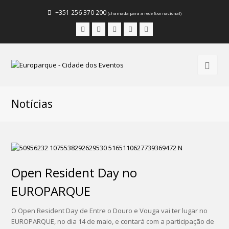
+351 256 370 200
(chamada para a rede fixa nacional)
Facebook
Instagram
LinkedIn
Youtube
Email
Notícias
Open Resident Day no
EUROPARQUE
O Open Resident Day de Entre o Douro e Vouga vai ter lugar no
EUROPARQUE, no dia 14 de maio, e contará com a participação de