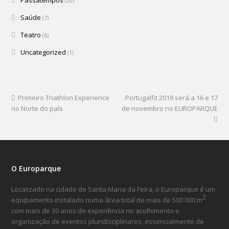
(20)
Saúde
(7)
Teatro
(6)
Uncategorized
(1)
Primeiro Triathlon Experience
Portugalfit 2019 será a 16 e 17
no Norte do país
de novembro no EUROPARQUE
O Europarque
Localizado na cidade de Santa Maria da Feira, o Europarque é um
2
equipamento instalado numa área total de mais de 500 000 m
com mais de 30 anos de experiência no acolhimento e
organização de eventos pluridisciplinares, essencialmente de