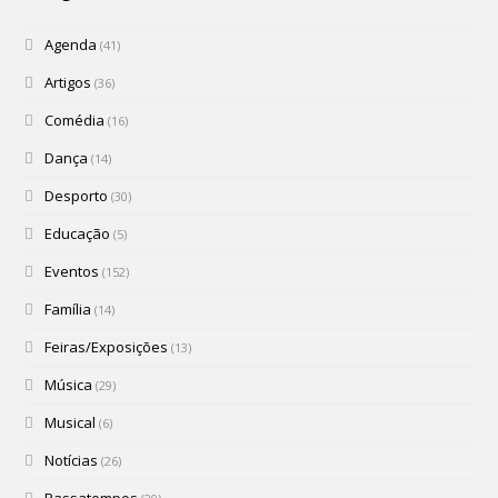
Agenda
(41)
Artigos
(36)
Comédia
(16)
Dança
(14)
Desporto
(30)
Educação
(5)
Eventos
(152)
Família
(14)
Feiras/Exposições
(13)
Música
(29)
Musical
(6)
Notícias
(26)
Passatempos