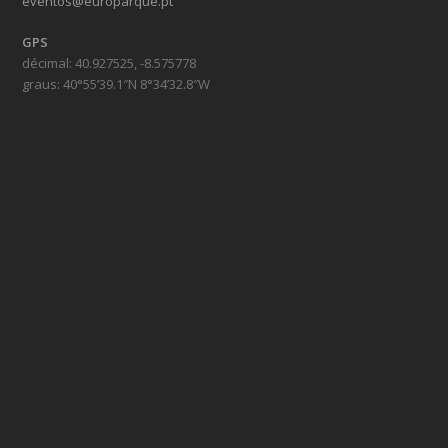
eventos@europarque.pt
GPS
décimal: 40.927525, -8.575778
graus: 40°55’39.1″N 8°34’32.8″W