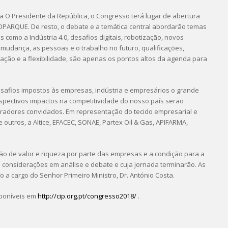
 O Presidente da República, o Congresso terá lugar de abertura
ROPARQUE. De resto, o debate e a temática central abordarão temas
 como a Indústria 4.0, desafios digitais, robotização, novos
 mudança, as pessoas e o trabalho no futuro, qualificações,
ação e a flexibilidade, são apenas os pontos altos da agenda para
esafios impostos às empresas, indústria e empresários o grande
pectivos impactos na competitividade do nosso país serão
radores convidados. Em representação do tecido empresarial e
e outros, a Altice, EFACEC, SONAE, Partex Oil & Gas, APIFARMA,
ão de valor e riqueza por parte das empresas e a condição para a
 considerações em análise e debate e cuja jornada terminarão. As
 a cargo do Senhor Primeiro Ministro, Dr. António Costa.
sponíveis em
http://cip.org.pt/congresso2018/
.