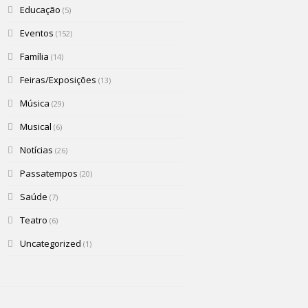
Educação
(5)
Eventos
(152)
Família
(14)
Feiras/Exposições
(13)
Música
(29)
Musical
(6)
Notícias
(26)
Passatempos
(20)
Saúde
(7)
Teatro
(6)
Uncategorized
(1)