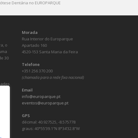
Prótese Dentária no EUROPARQUE
Morada
Rua Interior do Europarque
a, o
Apartado 160
numa
4520-153 Santa Maria da Feira
de 30
Telefone
+351 256 370 200
(chamada para a rede fixa nacional)
idades
Email
info@europarque.pt
eventos@europarque.pt
GPS
décimal: 40.927525, -8.575778
graus: 40°55’39.1″N 8°34’32.8″W