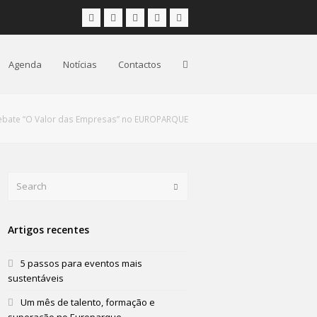
Facebook
Instagram
LinkedIn
Youtube
Email
Agenda
Notícias
Contactos
debate “O Valor das Empresas” no EUROPARQUE
Search
Submit
Artigos recentes
5 passos para eventos mais
sustentáveis
Um mês de talento, formação e