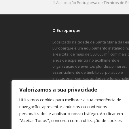
Associação Portuguesa de Técnicos de 
O Europarque
Localizado na cidade de Santa Maria da Feir
Europarque é um equipamento instalado 
2
área total de mais de 500 000 m
com mais 
anos de experiência no acolhimento e
organização de eventos pluridisciplinares,
essencialmente de âmbito corporativo e
institucional, com capacidades e funcional
ímpares.
Valorizamos a sua privacidade
Utilizamos cookies para melhorar a sua experiência de
navegação, apresentar anúncios ou conteúdos
personalizados e analisar o nosso tráfego. Ao clicar em
"Aceitar Todos", concorda com a utilização de cookies.