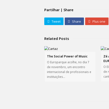
Partilhar | Share
Tweet
Share
Plus one
Related Posts
The Social Power of Music
Zé 
EU
O Europarque acolhe, no dia 7
O E
de novembro, um encontro
de 
internacional de profissionais e
can
instituições…