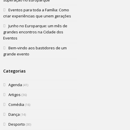
superação no Europarque
Eventos para toda a Família: Como
criar experiências que unem gerações
Junho no Europarque: um mês de
grandes encontros na Cidade dos
Eventos
Bem-vindo aos bastidores de um
grande evento
Categorias
Agenda
(41)
Artigos
(36)
Comédia
(16)
Dança
(14)
Desporto
(30)