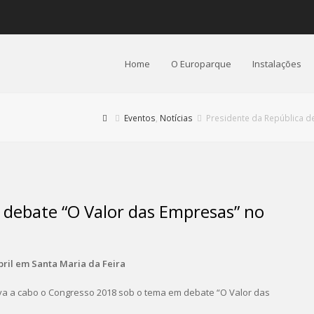
Home
O Europarque
Instalações
Eventos
,
Notícias
Presidente da República 
 debate “O Valor das Empresas” no
bril em Santa Maria da Feira
va a cabo o Congresso 2018 sob o tema em debate “O Valor das