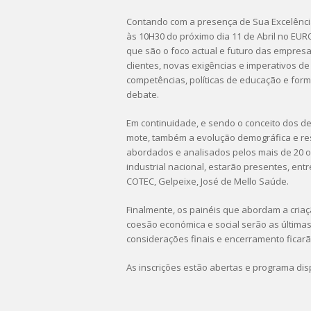
Contando com a presença de Sua Excelência
às 10H30 do próximo dia 11 de Abril no EU
que são o foco actual e futuro das empresas
clientes, novas exigências e imperativos de
competências, políticas de educação e form
debate.
Em continuidade, e sendo o conceito dos d
mote, também a evolução demográfica e res
abordados e analisados pelos mais de 20 o
industrial nacional, estarão presentes, entr
COTEC, Gelpeixe, José de Mello Saúde.
Finalmente, os painéis que abordam a criaç
coesão económica e social serão as últimas
considerações finais e encerramento ficarão
As inscrições estão abertas e programa di