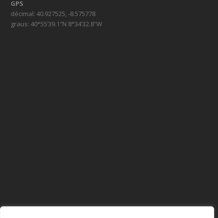
GPS
décimal: 40.927525, -8.575778
graus: 40°55’39.1″N 8°34’32.8″W