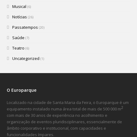
Musical
(6)
Notícias
(26)
Passatempos
(20)
Saúde
(7)
Teatro
(6)
Uncategorized
(1)
O Europarque
Localizado na cidade de Santa Maria da Feira, o Europarque é um
2
equipamento instalado numa área total de mais de 500 000 m
com mais de 30 anos de experiência no acolhimento e
organização de eventos pluridisciplinares, essencialmente de
âmbito corporativo e institucional, com capacidades e
funcionalidades ímpares.