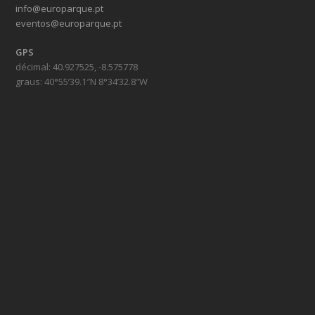
info@europarque.pt
eventos@europarque.pt
GPS
décimal: 40.927525, -8.575778
graus: 40°55’39.1″N 8°34’32.8″W