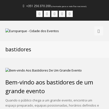
+351 256 370 200
(chamada para a rede fixa nacional)
Facebook
Instagram
LinkedIn
Youtube
Email
bastidores
Bem-vindo aos bastidores de um
grande evento
Quando o público chega a um grande evento, encontra um
espaço preparado, equipas posicionadas, horários definidos e