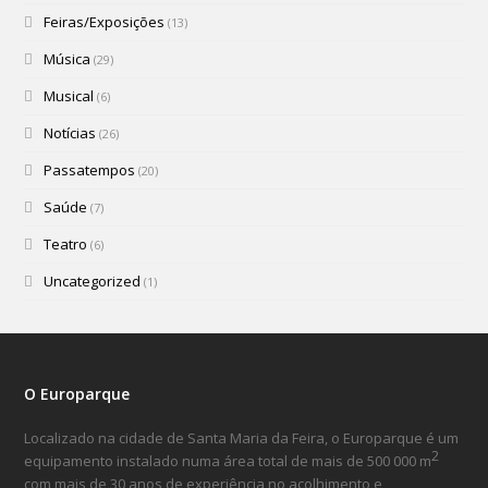
Feiras/Exposições
(13)
Música
(29)
Musical
(6)
Notícias
(26)
Passatempos
(20)
Saúde
(7)
Teatro
(6)
Uncategorized
(1)
O Europarque
Localizado na cidade de Santa Maria da Feira, o Europarque é um
2
equipamento instalado numa área total de mais de 500 000 m
com mais de 30 anos de experiência no acolhimento e