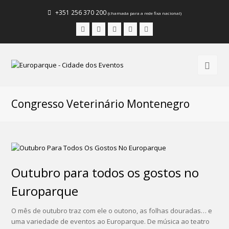
+351 256 370 200
(chamada para a rede fixa nacional)
Facebook
Instagram
LinkedIn
Youtube
Email
Congresso Veterinário Montenegro
Outubro para todos os gostos no
Europarque
O mês de outubro traz com ele o outono, as folhas douradas… e
uma variedade de eventos ao Europarque. De música ao teatro