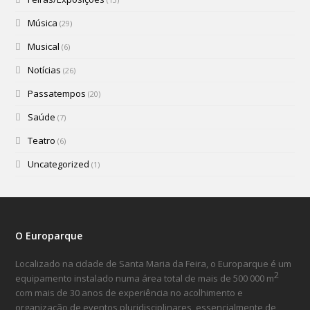
Música
(29)
Musical
(6)
Notícias
(26)
Passatempos
(20)
Saúde
(7)
Teatro
(6)
Uncategorized
(1)
O Europarque
Localizado na cidade de Santa Maria da Feira, o Europarque é um
2
equipamento instalado numa área total de mais de 500 000 m
com mais de 30 anos de experiência no acolhimento e
organização de eventos pluridisciplinares, essencialmente de