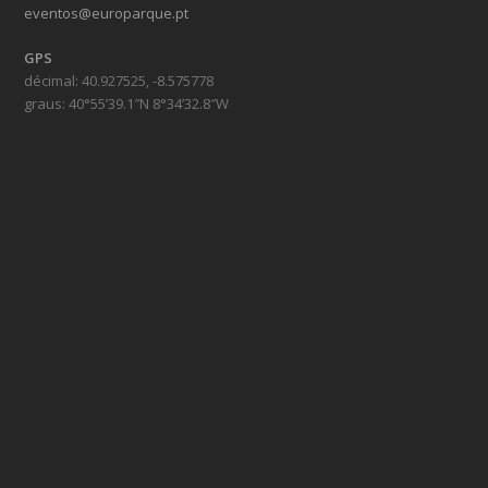
eventos@europarque.pt
GPS
décimal: 40.927525, -8.575778
graus: 40°55’39.1″N 8°34’32.8″W