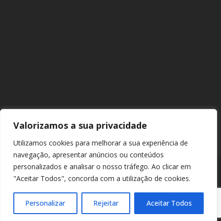
Valorizamos a sua privacidade
Utilizamos cookies para melhorar a sua experiência de
navegação, apresentar anúncios ou conteúdos
personalizados e analisar o nosso tráfego. Ao clicar em
"Aceitar Todos", concorda com a utilização de cookies.
© 2026 Europarque. Todos os direitos reservados. |
Política de
Privacidade
|
Política de Cookies
Personalizar
Rejeitar
Aceitar Todos