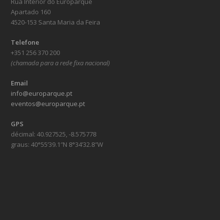
Rua Interior do Europarque
Apartado 160
4520-153 Santa Maria da Feira
Telefone
+351 256 370 200
(chamada para a rede fixa nacional)
Email
info@europarque.pt
eventos@europarque.pt
GPS
décimal: 40.927525, -8.575778
graus: 40°55’39.1″N 8°34’32.8″W