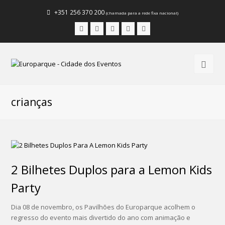
+351 256 370 200
(chamada para a rede fixa nacional)
Facebook
Instagram
LinkedIn
Youtube
Email
crianças
2 Bilhetes Duplos para a Lemon Kids
Party
Dia 08 de novembro, os Pavilhões do Europarque acolhem o
regresso do evento mais divertido do ano com animação e