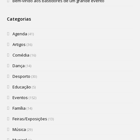
Bem-vindo aos bastidores de um grande evento
Categorias
Agenda
(41)
Artigos
(36)
Comédia
(16)
Dança
(14)
Desporto
(30)
Educação
(5)
Eventos
(152)
Família
(14)
Feiras/Exposições
(13)
Música
(29)