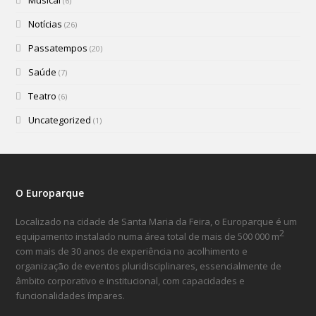
Musical
(6)
Notícias
(26)
Passatempos
(20)
Saúde
(7)
Teatro
(6)
Uncategorized
(1)
O Europarque
Localizado na cidade de Santa Maria da Feira, o Europarque é um
2
equipamento instalado numa área total de mais de 500 000 m
com mais de 30 anos de experiência no acolhimento e
organização de eventos pluridisciplinares, essencialmente de
âmbito corporativo e institucional, com capacidades e
funcionalidades ímpares.