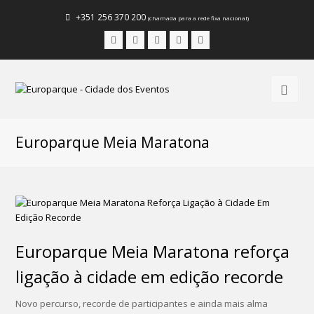
+351 256 370 200
(chamada para a rede fixa nacional)
Facebook
Instagram
LinkedIn
Youtube
Email
Europarque Meia Maratona
Europarque Meia Maratona reforça
ligação à cidade em edição recorde
Novo percurso, recorde de participantes e ainda mais alma