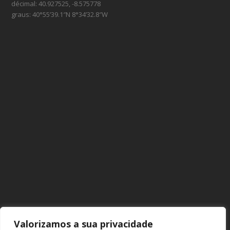
décimal: 40.927525, -8.575778
graus: 40°55’39.1″N 8°34’32.8″W
Valorizamos a sua privacidade