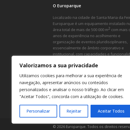
O Europarque
Localizado na cidade de Santa Maria da Feir
Europarque é um equipamento instalado 
2
área total de mais de 500 000 m
com mais 
anos de experiência no acolhimento e
organização de eventos pluridisciplinares,
essencialmente de âmbito corporativo e
institucional, com capacidades e funcional
ímpares.
Valorizamos a sua privacidade
Utilizamos cookies para melhorar a sua experiência de
navegação, apresentar anúncios ou conteúdos
personalizados e analisar o nosso tráfego. Ao clicar em
"Aceitar Todos", concorda com a utilização de cookies.
Personalizar
Rejeitar
Aceitar Todos
© 2026 Europarque. Todos os direitos reserv