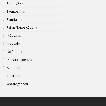
Educação
(5)
Eventos
(152)
Família
(14)
Feiras/Exposições
(13)
Música
(29)
Musical
(6)
Notícias
(26)
Passatempos
(20)
Saúde
(7)
Teatro
(6)
Uncategorized
(1)