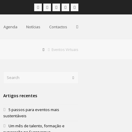
Facebook
Instagram
LinkedIn
Youtube
Email
Agenda
Notícias
Contactos
Eventos Virtuais
Search
Submit
Artigos recentes
5 passos para eventos mais
sustentáveis
Um mês de talento, formação e