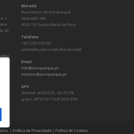
Morada
Rua Interior do Europarque
a, o
Apartado 160
numa
4520-153 Santa Maria da Feira
de 30
Telefone
+351 256 370 200
(chamada para a rede fixa nacional)
idades
Email
info@europarque.pt
eventos@europarque.pt
GPS
décimal: 40.927525, -8.575778
graus: 40°55’39.1″N 8°34’32.8″W
ados. |
Política de Privacidade
|
Política de Cookies