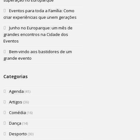
superação no Europarque
Eventos para toda a Família: Como
criar experiências que unem gerações
Junho no Europarque: um mês de
grandes encontros na Cidade dos
Eventos
Bem-vindo aos bastidores de um
grande evento
Categorias
Agenda
(41)
Artigos
(36)
Comédia
(16)
Dança
(14)
Desporto
(30)