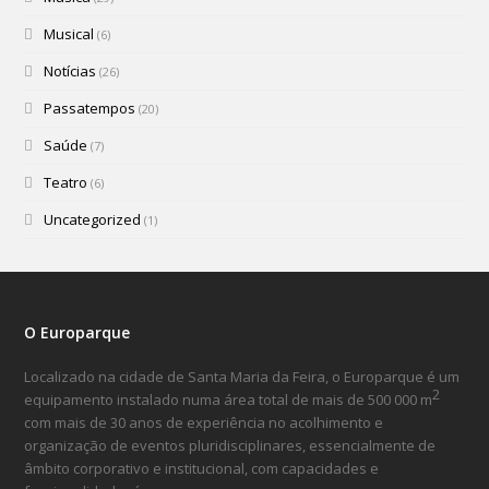
Musical
(6)
Notícias
(26)
Passatempos
(20)
Saúde
(7)
Teatro
(6)
Uncategorized
(1)
O Europarque
Localizado na cidade de Santa Maria da Feira, o Europarque é um
2
equipamento instalado numa área total de mais de 500 000 m
com mais de 30 anos de experiência no acolhimento e
organização de eventos pluridisciplinares, essencialmente de
âmbito corporativo e institucional, com capacidades e