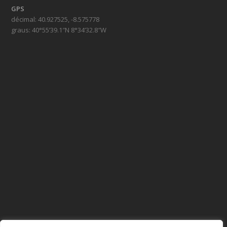
GPS
décimal: 40.927525, -8.575778
graus: 40°55’39.1″N 8°34’32.8″W