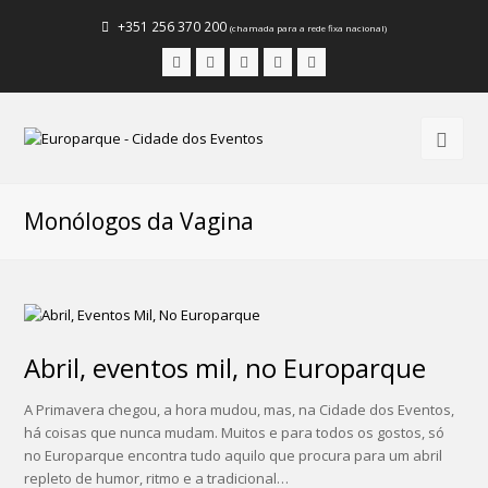
+351 256 370 200
(chamada para a rede fixa nacional)
Facebook
Instagram
LinkedIn
Youtube
Email
Monólogos da Vagina
Abril, eventos mil, no Europarque
A Primavera chegou, a hora mudou, mas, na Cidade dos Eventos,
há coisas que nunca mudam. Muitos e para todos os gostos, só
no Europarque encontra tudo aquilo que procura para um abril
repleto de humor, ritmo e a tradicional…