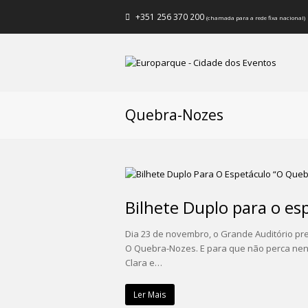
+351 256 370 200
(chamada para a rede fixa nacional)
Quebra-Nozes
Bilhete Duplo para o es
Dia 23 de novembro, o Grande Auditório pre
O Quebra-Nozes. E para que não perca nenh
Clara e…
Ler Mais