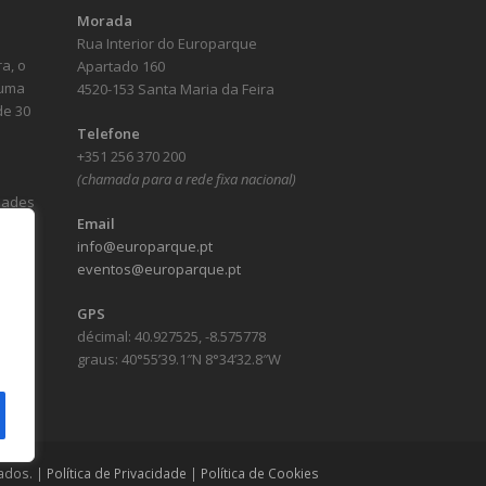
Morada
Rua Interior do Europarque
a, o
Apartado 160
numa
4520-153 Santa Maria da Feira
de 30
Telefone
+351 256 370 200
(chamada para a rede fixa nacional)
idades
Email
info@europarque.pt
eventos@europarque.pt
GPS
décimal: 40.927525, -8.575778
graus: 40°55’39.1″N 8°34’32.8″W
ados. |
Política de Privacidade
|
Política de Cookies