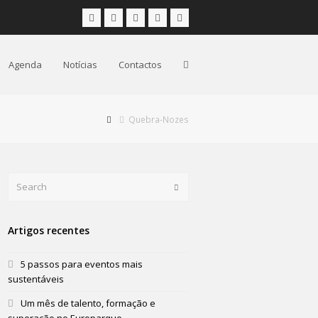
Facebook
Instagram
LinkedIn
Youtube
Email
Agenda
Notícias
Contactos
Quebra-Nozes
Search
Submit
Artigos recentes
5 passos para eventos mais
sustentáveis
Um mês de talento, formação e