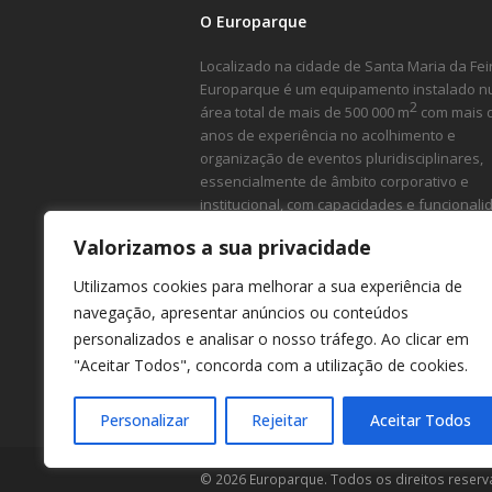
O Europarque
Localizado na cidade de Santa Maria da Feir
Europarque é um equipamento instalado 
2
área total de mais de 500 000 m
com mais 
anos de experiência no acolhimento e
organização de eventos pluridisciplinares,
essencialmente de âmbito corporativo e
institucional, com capacidades e funcional
ímpares.
Valorizamos a sua privacidade
Utilizamos cookies para melhorar a sua experiência de
navegação, apresentar anúncios ou conteúdos
personalizados e analisar o nosso tráfego. Ao clicar em
"Aceitar Todos", concorda com a utilização de cookies.
Personalizar
Rejeitar
Aceitar Todos
© 2026 Europarque. Todos os direitos reserv