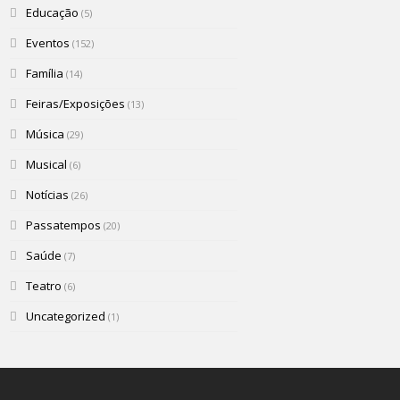
Educação
(5)
Eventos
(152)
Família
(14)
Feiras/Exposições
(13)
Música
(29)
Musical
(6)
Notícias
(26)
Passatempos
(20)
Saúde
(7)
Teatro
(6)
Uncategorized
(1)