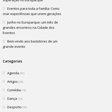
superação no Europarque
Eventos para toda a Família: Como
criar experiências que unem gerações
Junho no Europarque: um mês de
grandes encontros na Cidade dos
Eventos
Bem-vindo aos bastidores de um
grande evento
Categorias
Agenda
(41)
Artigos
(36)
Comédia
(16)
Dança
(14)
Desporto
(30)