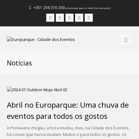
+351 256 370 200
(chamada para a rede fixa nacional)
Facebook
Instagram
LinkedIn
Youtube
Email
Notícias
Abril no Europarque: Uma chuva de
eventos para todos os gostos
A Primavera chegou, a hora mudou, mas, na Cidade dos Eventos,
há coisas que nunca mudam. Muitos e para todos os gostos, só