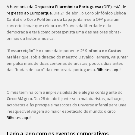
A harmonia da
Orquestra Filarmónica Portuguesa
(OFP) está de
regresso ao Europarque.
Dia 21 de abril, o
Coro Sinfónico Lisboa
Cantat
e o
Coro Polifónico da Lapa
juntam-se à OFP para um
concerto ímpar que celebra os 50 anos da liberdade e da
democracia e terá como protagonista uma das maiores obras-
primas da história musical.
“Ressurreição”
é o nome da imponente
2ª Sinfonia de Gustav
Mahler
que, sob a direção do maestro Osvaldo Ferreira, vai juntar
em palco mais de duas centenas de artistas, poucos dias antes
das “bodas de ouro” da democracia portuguesa.
Bilhetes aqui!
O mês termina com a imprevisibilidade e alegria contagiante do
Circo Mágico
. Dia 28 de abril, junte-se a malabaristas, palhaços,
acrobatas e às principais mascotes do universo infantil para uma
inesquecível viagem ao maior espetáculo do mundo: o circo!
Bilhetes aqui!
Lado a lado com os eventos corporativos