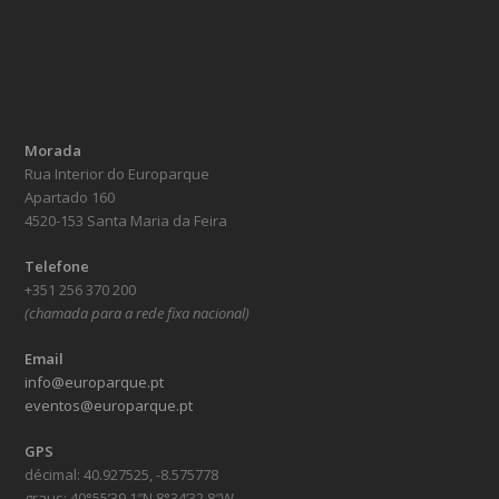
Morada
Rua Interior do Europarque
Apartado 160
4520-153 Santa Maria da Feira
Telefone
+351 256 370 200
(chamada para a rede fixa nacional)
Email
info@europarque.pt
eventos@europarque.pt
GPS
décimal: 40.927525, -8.575778
graus: 40°55’39.1″N 8°34’32.8″W