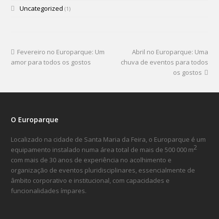
Uncategorized
(1)
Fevereiro no Europarque: Um
Abril no Europarque: Uma
amor para todos os gostos
chuva de eventos para todos
os gostos
O Europarque
Localizado na cidade de Santa Maria da Feira, o Europarque é um
2
equipamento instalado numa área total de mais de 500 000 m
com mais de 30 anos de experiência no acolhimento e
organização de eventos pluridisciplinares, essencialmente de
âmbito corporativo e institucional, com capacidades e
funcionalidades ímpares.