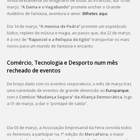
Vinda diretamente do imaginário de todas as infâncias, dia 10 de
março,
“A Dama e o Vagabundo”
promete encher o Grande
Auditório de fantasia, aventura e amor.
Bilhetes aqui
.
Dia 14 de março,
“A menina de Pedra”
promete um espetáculo
lúdico, repleto de música e magia, ao passo que, dia 22 de março,
é a vez de
“Rapunzel e a Relíquia do Egito”
transportar os mais
novos para um mundo de fantasia e encanto.
Comércio, Tecnologia e Desporto num mês
recheado de eventos
De braço dado com os eventos corporativos, o mês de março traz
uma variedade de eventos de grande dimensão ao
Europarque
,
com o
Comício “Mudança Segura” da Aliança Democrática
, logo
a 01 de março, a dar o “pontapé de saída”.
Dia 03 de março, a Associação Empresarial da Feira convida todos
os feirenses a participar na 1ª edição do
MercaFeira
, o maior