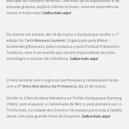
mercado do concelho feirense. Com mais de 40 expositores e de
entrada gratuita, explore ofertas incríveis, vivencie experiências
únicas e muito mais!
Saiba mais aqui
!
De estreia em estreia, dia 14 de março o Europarque acolhe a 1ª
edição do
Tech Business Summit
. Organizado pela BNext –
Accelerating Business, pela Lendarius e pela Pontual IT Business
Solutions, este é um evento que irá unir especialistas do setor
tecnológico e marcas de referência.
Saiba mais aqui
!
O mês termina com o regresso da Primavera, recebida em festa
com a
3ª Meia Maratona da Primavera
, dia 23 de março.
Desde os 21km da Meia Maratona ao Troféu Europarque Running
(10km), sem esquecer a Caminhada de 6km e, pela primeira vez, o
Troféu Kids, na Cidade dos Eventos há espaço para toda a família
vibrar com esta grande Festa do Desporto.
Saiba mais aqui
!