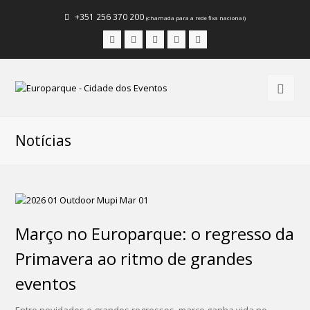
+351 256 370 200
(chamada para a rede fixa nacional)
Facebook
Instagram
LinkedIn
Youtube
Email
Notícias
Março no Europarque: o regresso da
Primavera ao ritmo de grandes
eventos