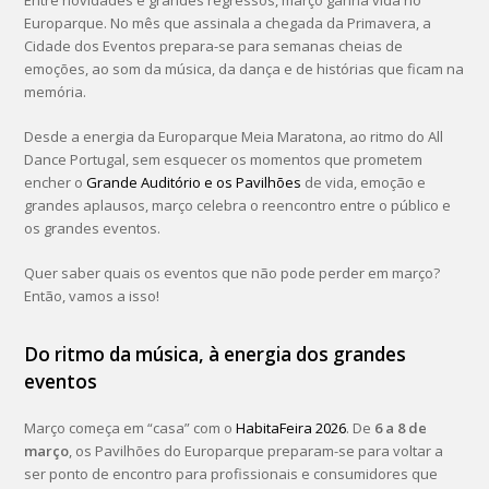
Entre novidades e grandes regressos, março ganha vida no
Europarque. No mês que assinala a chegada da Primavera, a
Cidade dos Eventos prepara-se para semanas cheias de
emoções, ao som da música, da dança e de histórias que ficam na
memória.
Desde a energia da Europarque Meia Maratona, ao ritmo do All
Dance Portugal, sem esquecer os momentos que prometem
encher o
Grande Auditório e os Pavilhões
de vida, emoção e
grandes aplausos, março celebra o reencontro entre o público e
os grandes eventos.
Quer saber quais os eventos que não pode perder em março?
Então, vamos a isso!
Do ritmo da música, à energia dos grandes
eventos
Março começa em “casa” com o
HabitaFeira 2026
. De
6 a 8 de
março
, os Pavilhões do Europarque preparam-se para voltar a
ser ponto de encontro para profissionais e consumidores que