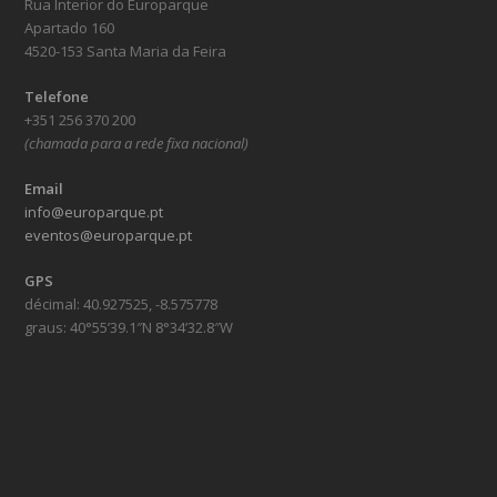
Rua Interior do Europarque
Apartado 160
4520-153 Santa Maria da Feira
Telefone
+351 256 370 200
(chamada para a rede fixa nacional)
Email
info@europarque.pt
eventos@europarque.pt
GPS
décimal: 40.927525, -8.575778
graus: 40°55’39.1″N 8°34’32.8″W