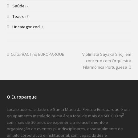
Saúde
(7)
Teatro
(6)
Uncategorized
(1)
Cultur#ACT no EUROPARQUE
Violinista Sayaka Shoji em
concerto com Orquestra
Filarmónica Portuguesa
O Europarque
Localizado na cidade de Santa Maria da Feira, o Europarque é um
2
equipamento instalado numa área total de mais de 500 000 m
com mais de 30 anos de experiência no acolhimento e
organização de eventos pluridisciplinares, essencialmente de
âmbito corporativo e institucional, com capacidades e