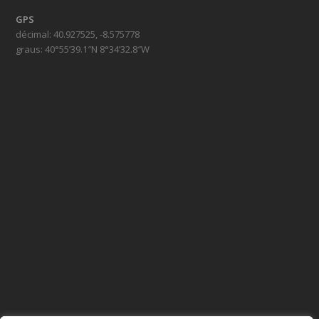
GPS
décimal: 40.927525, -8.575778
graus: 40°55’39.1″N 8°34’32.8″W