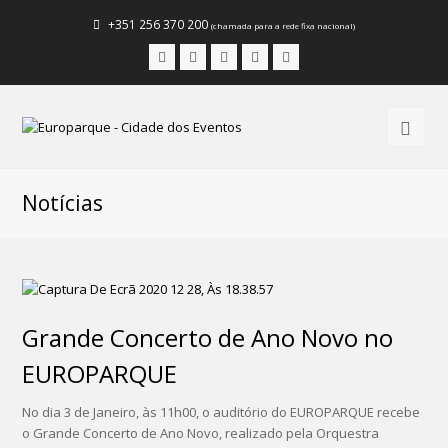
+351 256 370 200
(chamada para a rede fixa nacional)
Facebook
Instagram
LinkedIn
Youtube
Email
Notícias
Grande Concerto de Ano Novo no
EUROPARQUE
No dia 3 de Janeiro, às 11h00, o auditório do EUROPARQUE recebe
o Grande Concerto de Ano Novo, realizado pela Orquestra