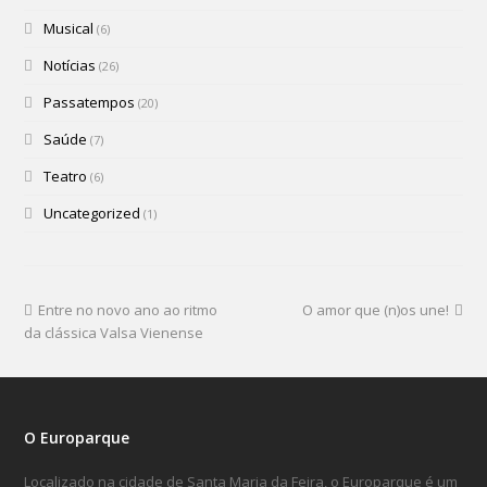
Musical
(6)
Notícias
(26)
Passatempos
(20)
Saúde
(7)
Teatro
(6)
Uncategorized
(1)
Entre no novo ano ao ritmo
O amor que (n)os une!
da clássica Valsa Vienense
O Europarque
Localizado na cidade de Santa Maria da Feira, o Europarque é um