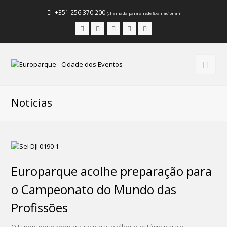
+351 256 370 200
(chamada para a rede fixa nacional)
Facebook
Instagram
LinkedIn
Youtube
Email
Notícias
Europarque acolhe preparação para
o Campeonato do Mundo das
Profissões