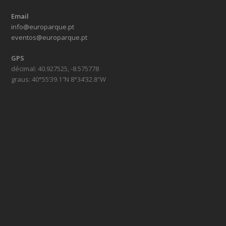
Email
info@europarque.pt
eventos@europarque.pt
GPS
décimal: 40.927525, -8.575778
graus: 40°55’39.1″N 8°34’32.8″W