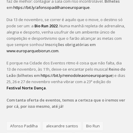
faz de melhor: contagiar a sala com riso incontrolável.
Bilhetes
em
https://bit.ly/afonsopadilhanoeuroparque
.
Dia 13 de novembro, se correr é aquilo que o move, o destino só
pode ser um: a
Bio Run 2022
.
Numa manhã repleta de adrenalina,
alegria e desporto, venha usufruir de um ambiente único de
competição e desportivismo que o farão alcançar as metas com
que sempre sonhou!
Inscrições obrigatórias em
www.europarquebiorun.com
.
E porque na Cidade dos Eventos ritmo é coisa que não falta, dia
13 de novembro, às 11h, deixe-se encantar pelo musical
Reino do
Leão
(
bilhetes em
https://bit.ly/reinodoleaonoeuroparque
) e dias
25, 26 e 27 de novembro venha vibrar com a 23ª edição do
Festival Norte Dança
.
Com tanta oferta de eventos, temos a certeza que o iremos ver
por cá, por isso mesmo, até já!
Afonso Padilha
alexandre santos
Bio Run