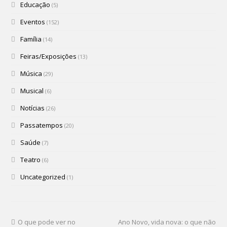
Educação
(5)
Eventos
(152)
Família
(14)
Feiras/Exposições
(13)
Música
(29)
Musical
(6)
Notícias
(26)
Passatempos
(20)
Saúde
(7)
Teatro
(6)
Uncategorized
(1)
O que pode ver no
Ano Novo, vida nova: o que não