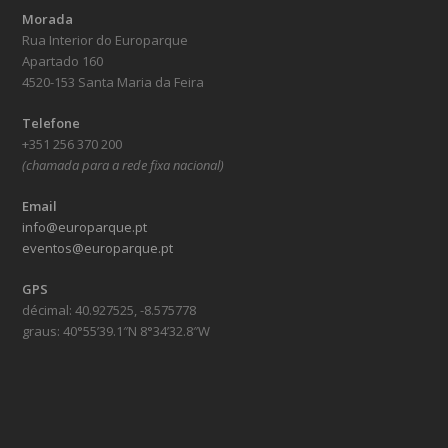
Morada
Rua Interior do Europarque
Apartado 160
4520-153 Santa Maria da Feira
Telefone
+351 256 370 200
(chamada para a rede fixa nacional)
Email
info@europarque.pt
eventos@europarque.pt
GPS
décimal: 40.927525, -8.575778
graus: 40°55’39.1″N 8°34’32.8″W