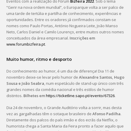
Eventos com a realização do Fórum
Bizfeira 2022
. Sob o lema
“Gerir na nova ordem mundial”, o Europarque volta a ser palco de
uma tarde de tertúlia e partilha de conhecimento, experiências e
oportunidades. Entre os oradores já confirmados constam-se
nomes como Paulo Portas, António Nogueira Leite, João Manso
Neto, Carlos Daniel e Camilo Lourenço, entre muitos outros nomes
conceituados da área empresarial.
Inscrições em
www.forumbizfeira.pt
.
Muito humor, ritmo e desporto
Do conhecimento ao humor, é um dia de diferença! Dia 11 de
novembro deixe-se levar pelo humor de
Alexandre Santos, Hugo
Sousa e João Seabra
, num espetáculo de stand-up único com três
grandes nomes da comédia nacional e três estilos de humor
distintos.
Bilhetes em
https://ticketline.sapo.pt/evento/67326
.
Dia 24 de novembro, o Grande Auditório volta a sorrir, mas desta
vez as gargalhadas têm o sotaque brasileiro de
Afonso Padilha
.
Diretamente dos palcos do país irmão e dos ecrãs da Netflix, o
humorista chega a Santa Maria da Feira pronto a fazer aquilo que