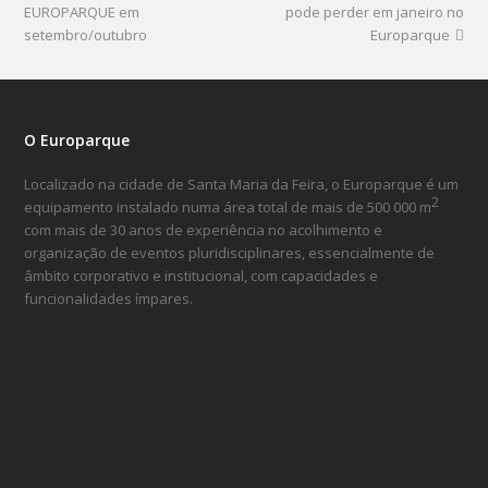
EUROPARQUE em
pode perder em janeiro no
setembro/outubro
Europarque
O Europarque
Localizado na cidade de Santa Maria da Feira, o Europarque é um
2
equipamento instalado numa área total de mais de 500 000 m
com mais de 30 anos de experiência no acolhimento e
organização de eventos pluridisciplinares, essencialmente de
âmbito corporativo e institucional, com capacidades e
funcionalidades ímpares.