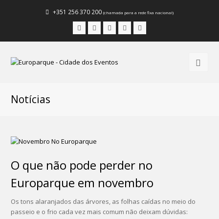
+351 256 370 200
(chamada para a rede fixa nacional)
Facebook
Instagram
LinkedIn
Youtube
Email
Notícias
O que não pode perder no
Europarque em novembro
Os tons alaranjados das árvores, as folhas caídas no meio do
passeio e o frio cada vez mais comum não deixam dúvidas: