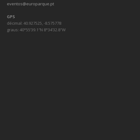
eventos@europarque.pt
GPS
décimal: 40.927525, -8.575778
graus: 40°55’39.1″N 8°34’32.8″W