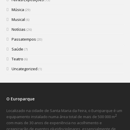
Música
(29)
Musical
(6)
Notícias
(26)
Passatempos
(20)
Saúde
(7)
Teatro
(6)
Uncategorized
(1)
O Europarque
Localizado na cidade de Santa Maria da Feira, o Europarque é um
2
equipamento instalado numa área total de mais de 500 000 m
com mais de 30 anos de experiência no acolhimento e
organização de eventos pluridisciplinares, essencialmente de