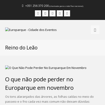
+351 256 370 200
(chamada para a rede fixa nacional)
Facebook
Instagram
LinkedIn
Youtube
Email
Reino do Leão
O que não pode perder no
Europarque em novembro
Os tons alaranjados das árvores, as folhas caídas no meio do
passeio e o frio cada vez mais comum não deixam dúvidas: