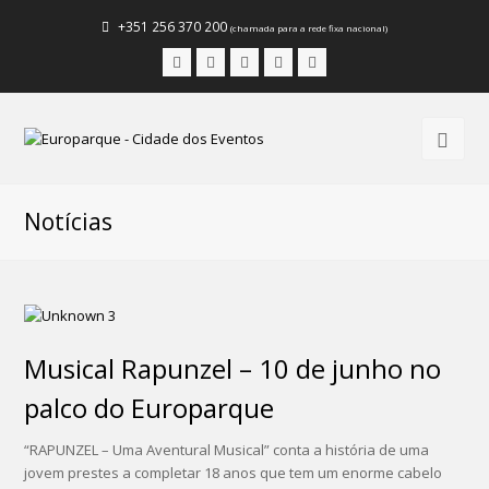
+351 256 370 200
(chamada para a rede fixa nacional)
Facebook
Instagram
LinkedIn
Youtube
Email
Notícias
Musical Rapunzel – 10 de junho no
palco do Europarque
“RAPUNZEL – Uma Aventural Musical” conta a história de uma
jovem prestes a completar 18 anos que tem um enorme cabelo