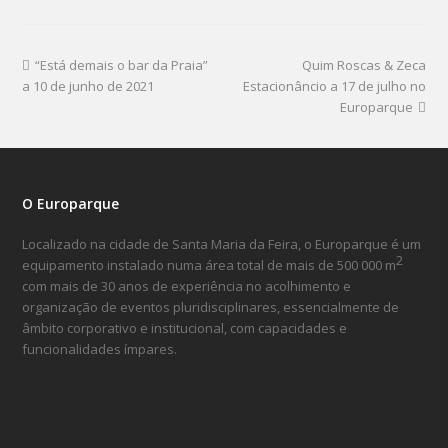
“Está demais o bar da Praia”
Quim Roscas & Zeca
a 10 de junho de 2021
Estacionâncio a 17 de julho no
Europarque
O Europarque
Localizado na cidade de Santa Maria da Feira, o Europarque é um
2
equipamento instalado numa área total de mais de 500 000 m
com mais de 30 anos de experiência no acolhimento e
organização de eventos pluridisciplinares, essencialmente de
âmbito corporativo e institucional, com capacidades e
funcionalidades ímpares.