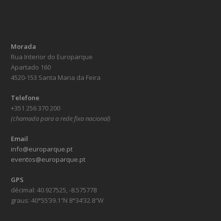
Morada
Rua Interior do Europarque
Apartado 160
4520-153 Santa Maria da Feira
Telefone
+351 256 370 200
(chamada para a rede fixa nacional)
Email
info@europarque.pt
eventos@europarque.pt
GPS
décimal: 40.927525, -8.575778
graus: 40°55’39.1″N 8°34’32.8″W