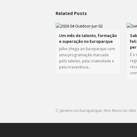
Related Posts
Um mês de talento, formação
Sab
e superação no Europarque
fel
per
Julho chega ao Europarque com
É o
uma programação marcada
reg
pelo talento, pela criatividade e
rec
pela irreverência…
com
Janeiro no Europarque: Ano Novo no síti