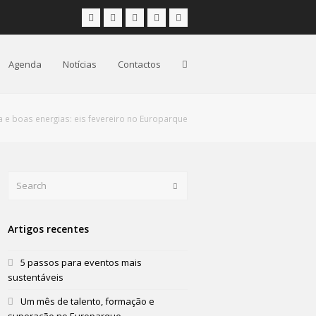
Facebook
Instagram
LinkedIn
Youtube
Email
Agenda
Notícias
Contactos
a e boas energias: eis fevereiro no Europarque
Search
Submit
Artigos recentes
5 passos para eventos mais
sustentáveis
Um mês de talento, formação e