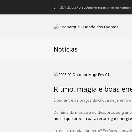
+351 256 370 200
(chamada para a rede fixa nacional)
Notícias
Ritmo, magia e boas ene
É por entre os pingos da chuva de janeiro 
Do ritmo da música e do desporto, às grande
aquilo que precisa para recarregar energia
Já tem a agenda por perto? Então vamos a i