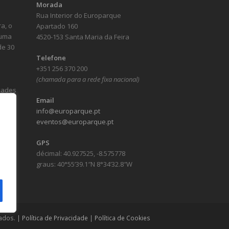
Morada
Rua Interior do Europarque
a, o
Apartado 160
numa
4520-153 Santa Maria da Feira
de 30
Telefone
+351 256 370 200
(chamada para a rede fixa nacional)
idades
Email
info@europarque.pt
eventos@europarque.pt
GPS
décimal: 40.927525, -8.575778
graus: 40°55’39.1″N 8°34’32.8″W
ados. |
Política de Privacidade
|
Política de Cookies