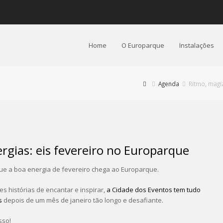
Home
O Europarque
Instalações
Agenda
Ritmo, magi
rgias: eis fevereiro no Europarque
que a boa energia de fevereiro chega ao Europarque.
s histórias de encantar e inspirar,
a Cidade dos Eventos tem tudo
s
depois de um mês de janeiro tão longo e desafiante.
sso!