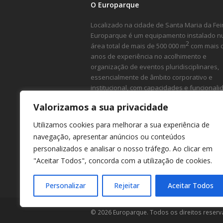
O Europarque
Localizado na cidade de Santa Maria da Feir
Europarque é um equipamento instalado 
2
área total de mais de 500 000 m
com mais 
anos de experiência no acolhimento e
organização de eventos pluridisciplinares,
essencialmente de âmbito corporativo e
institucional, com capacidades e funcional
ímpares.
Valorizamos a sua privacidade
Utilizamos cookies para melhorar a sua experiência de
navegação, apresentar anúncios ou conteúdos
personalizados e analisar o nosso tráfego. Ao clicar em
"Aceitar Todos", concorda com a utilização de cookies.
Personalizar
Rejeitar
Aceitar Todos
© 2026 Europarque. Todos os direitos reserv