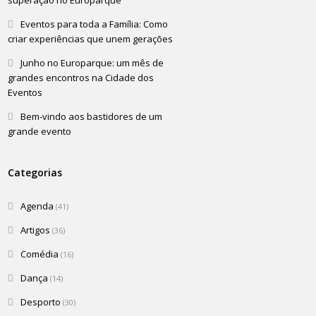
superação no Europarque
Eventos para toda a Família: Como
criar experiências que unem gerações
Junho no Europarque: um mês de
grandes encontros na Cidade dos
Eventos
Bem-vindo aos bastidores de um
grande evento
Categorias
Agenda
(41)
Artigos
(36)
Comédia
(16)
Dança
(14)
Desporto
(30)