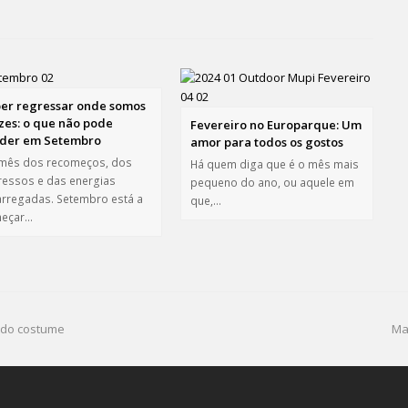
er regressar onde somos
izes: o que não pode
Fevereiro no Europarque: Um
der em Setembro
amor para todos os gostos
 mês dos recomeços, dos
Há quem diga que é o mês mais
ressos e das energias
pequeno do ano, ou aquele em
arregadas. Setembro está a
que,…
eçar…
o do costume
Ma