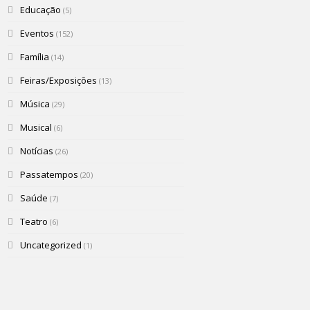
Educação
(5)
Eventos
(152)
Família
(14)
Feiras/Exposições
(13)
Música
(29)
Musical
(6)
Notícias
(26)
Passatempos
(20)
Saúde
(7)
Teatro
(6)
Uncategorized
(1)