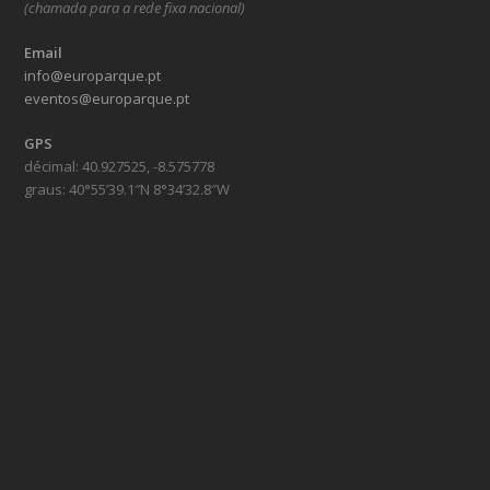
(chamada para a rede fixa nacional)
Email
info@europarque.pt
eventos@europarque.pt
GPS
décimal: 40.927525, -8.575778
graus: 40°55’39.1″N 8°34’32.8″W