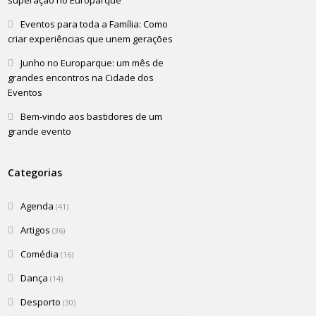
superação no Europarque
Eventos para toda a Família: Como
criar experiências que unem gerações
Junho no Europarque: um mês de
grandes encontros na Cidade dos
Eventos
Bem-vindo aos bastidores de um
grande evento
Categorias
Agenda
(41)
Artigos
(36)
Comédia
(16)
Dança
(14)
Desporto
(30)