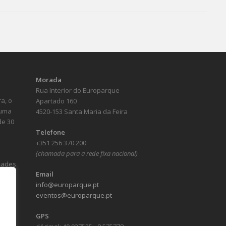
Morada
Rua Interior do Europarque
a, o
Apartado 160
numa
4520-153 Santa Maria da Feira
de 30
Telefone
+351 256 370 200
(chamada para a rede fixa nacional)
idades
Email
info@europarque.pt
eventos@europarque.pt
GPS