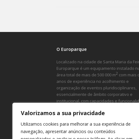
O Europarque
Localizado na cidade de Santa Maria da Feir
Europarque é um equipamento instalado 
2
área total de mais de 500 000 m
com mais 
anos de experiência no acolhimento e
organização de eventos pluridisciplinares,
essencialmente de âmbito corporativo e
institucional, com capacidades e funcional
ímpares.
Valorizamos a sua privacidade
Utilizamos cookies para melhorar a sua experiência de
navegação, apresentar anúncios ou conteúdos
personalizados e analisar o nosso tráfego. Ao clicar em