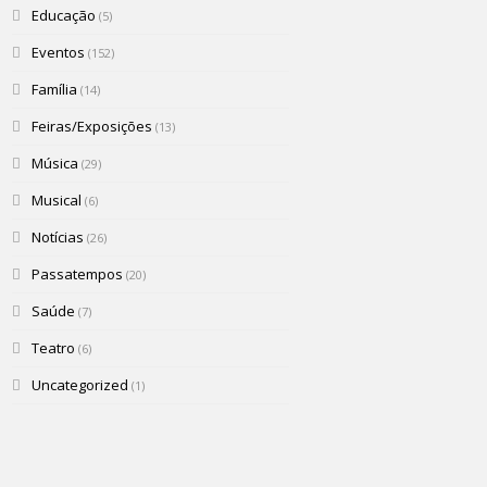
Educação
(5)
Eventos
(152)
Família
(14)
Feiras/Exposições
(13)
Música
(29)
Musical
(6)
Notícias
(26)
Passatempos
(20)
Saúde
(7)
Teatro
(6)
Uncategorized
(1)