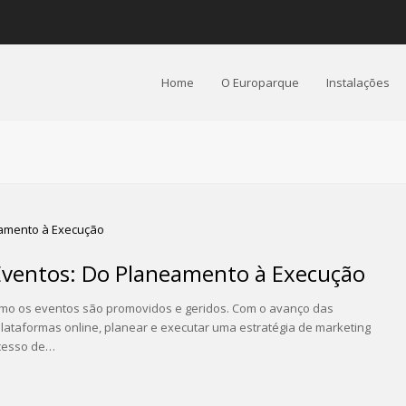
Home
O Europarque
Instalações
 Eventos: Do Planeamento à Execução
como os eventos são promovidos e geridos. Com o avanço das
plataformas online, planear e executar uma estratégia de marketing
ucesso de…