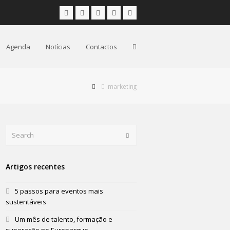
Facebook
Instagram
LinkedIn
Youtube
Email
Agenda
Notícias
Contactos
marketing
Search
Submit
Artigos recentes
5 passos para eventos mais
sustentáveis
Um mês de talento, formação e