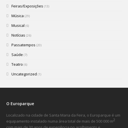
Feiras/Exposições
(13)
Música
(29)
Musical
(6)
Notícias
(26)
Passatempos
(20)
Saúde
(7)
Teatro
(6)
Uncategorized
(1)
O Europarque
Localizado na cidade de Santa Maria da Feira, o Europarque é um
2
equipamento instalado numa área total de mais de 500 000 m
com mais de 30 anos de experiência no acolhimento e