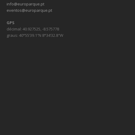
info@europarque.pt
eventos@europarque.pt
GPS
décimal: 40.927525, -8.575778
graus: 40°55’39.1″N 8°34’32.8″W