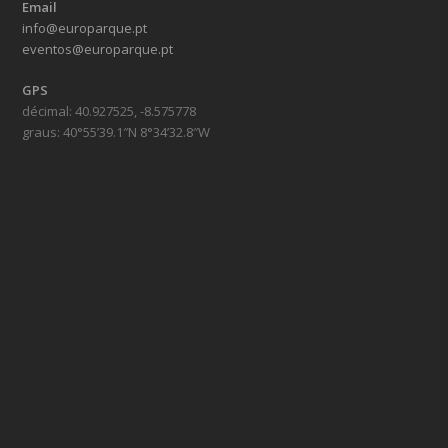
Email
info@europarque.pt
eventos@europarque.pt
GPS
décimal: 40.927525, -8.575778
graus: 40°55’39.1″N 8°34’32.8″W