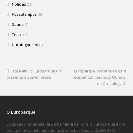
Notícias
(26)
Passatempos
(20)
Saúde
(7)
Teatro
(6)
Uncategorized
(1)
Este Natal, o Europarque diz
Europarque prepara-se para
presente à sua empresa
receber Campeonato Mundial
de Ornitologia
O Europarque
Localizado na cidade de Santa Maria da Feira, o Europarque é um
2
equipamento instalado numa área total de mais de 500 000 m