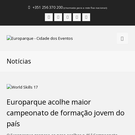
+351 256 370 200
(chamada para a rede fixa nacional)
Facebook
Instagram
LinkedIn
Youtube
Email
Notícias
Europarque acolhe maior
campeonato de formação jovem do
país