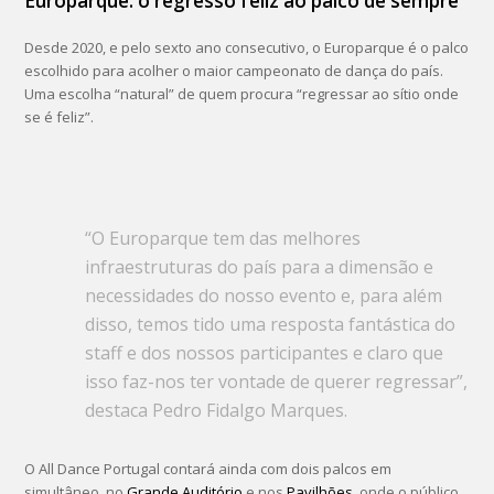
Europarque: o regresso feliz ao palco de sempre
Desde 2020, e pelo sexto ano consecutivo, o Europarque é o palco
escolhido para acolher o maior campeonato de dança do país.
Uma escolha “natural” de quem procura “regressar ao sítio onde
se é feliz”.
“O Europarque tem das melhores
infraestruturas do país para a dimensão e
necessidades do nosso evento e, para além
disso, temos tido uma resposta fantástica do
staff e dos nossos participantes e claro que
isso faz-nos ter vontade de querer regressar”,
destaca Pedro Fidalgo Marques.
O All Dance Portugal contará ainda com dois palcos em
simultâneo, no
Grande Auditório
e nos
Pavilhões
, onde o público