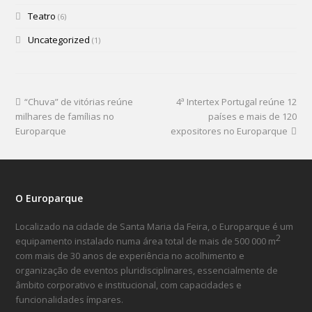
Teatro
(6)
Uncategorized
(1)
“Chuva” de vitórias reúne
4ª Intertex Portugal reúne 12
milhares de famílias no
países e mais de 120
Europarque
expositores no Europarque
O Europarque
Localizado na cidade de Santa Maria da Feira, o Europarque é um
2
equipamento instalado numa área total de mais de 500 000 m
com mais de 30 anos de experiência no acolhimento e
organização de eventos pluridisciplinares, essencialmente de
âmbito corporativo e institucional, com capacidades e
funcionalidades ímpares.