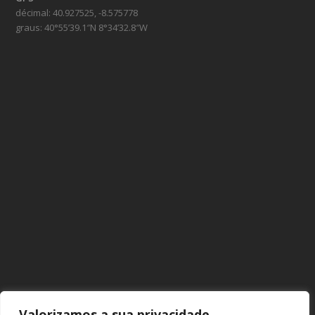
décimal: 40.927525, -8.575778
graus: 40°55’39.1″N 8°34’32.8″W
Valorizamos a sua privacidade