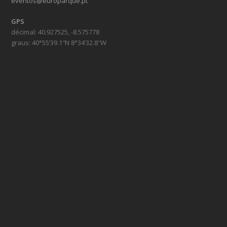
eventos@europarque.pt
GPS
décimal: 40.927525, -8.575778
graus: 40°55’39.1″N 8°34’32.8″W