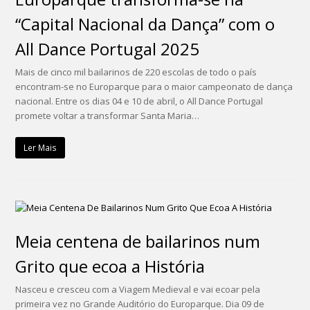
“Capital Nacional da Dança” com o
All Dance Portugal 2025
​Mais de cinco mil bailarinos de 220 escolas de todo o país
encontram-se no Europarque para o maior campeonato de dança
nacional. Entre os dias 04 e 10 de abril, o All Dance Portugal
promete voltar a transformar Santa Maria…
Ler Mais
Meia centena de bailarinos num
Grito que ecoa a História
Nasceu e cresceu com a Viagem Medieval e vai ecoar pela
primeira vez no Grande Auditório do Europarque. Dia 09 de