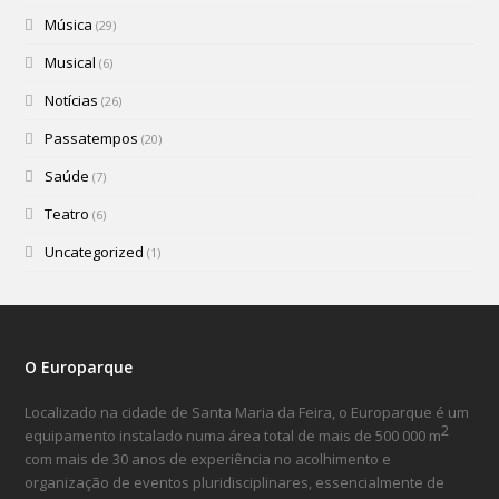
Música
(29)
Musical
(6)
Notícias
(26)
Passatempos
(20)
Saúde
(7)
Teatro
(6)
Uncategorized
(1)
O Europarque
Localizado na cidade de Santa Maria da Feira, o Europarque é um
2
equipamento instalado numa área total de mais de 500 000 m
com mais de 30 anos de experiência no acolhimento e
organização de eventos pluridisciplinares, essencialmente de